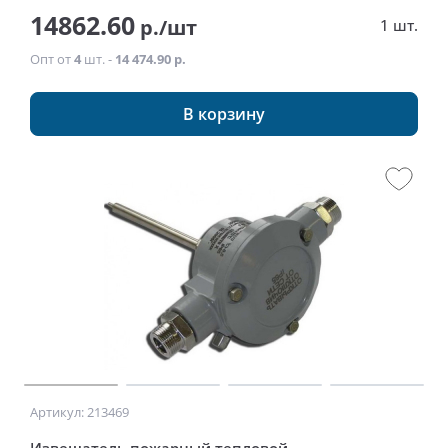
14862.60
р./шт
1 шт.
Опт от
4
шт. -
14 474.90 р.
В корзину
Артикул: 213469