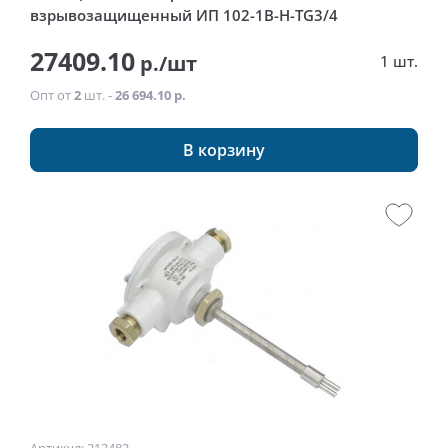
взрывозащищенный ИП 102-1В-Н-ТG3/4
27409.10
р./шт
1 шт.
Опт от
2
шт. -
26 694.10 р.
В корзину