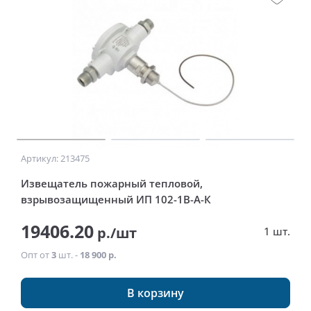
Артикул: 213475
Извещатель пожарный тепловой,
взрывозащищенный ИП 102-1В-А-К
19406.20
р./шт
1 шт.
Опт от
3
шт. -
18 900 р.
В корзину