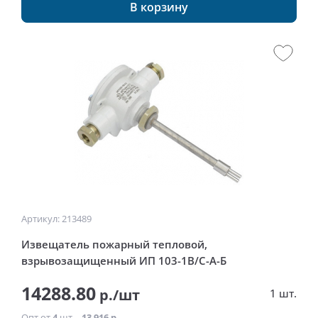
В корзину
Артикул: 213489
Извещатель пожарный тепловой,
взрывозащищенный ИП 103-1В/С-А-Б
14288.80
р./шт
1 шт.
Опт от
4
шт. -
13 916 р.