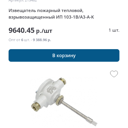
Артикул: 213482
Извещатель пожарный тепловой,
взрывозащищенный ИП 103-1В/А3-A-K
9640.45
р./шт
1 шт.
Опт от
6
шт. -
9 388.96 р.
В корзину