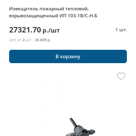
Извещатель пожарный тепловой,
взрывозащищенный ИП 103-1В/С-Н-Б
27321.70
р./шт
1 шт.
Опт от
2
шт. -
26 609 р.
В корзину