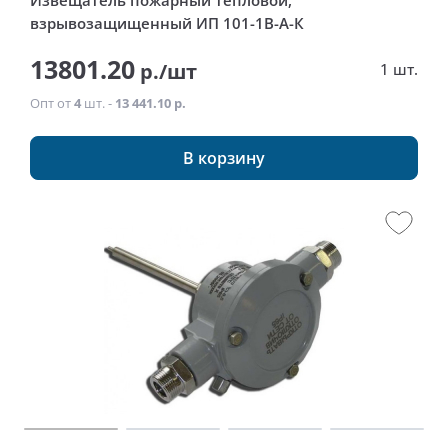
Извещатель пожарный тепловой,
взрывозащищенный ИП 101-1В-А-К
13801.20
р./шт
1 шт.
Опт от
4
шт. -
13 441.10 р.
В корзину