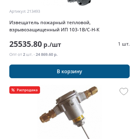
Артикул: 213493
Извещатель пожарный тепловой,
взрывозащищенный ИП 103-1В/С-Н-К
25535.80
р./шт
1 шт.
Опт от
2
шт. -
24 869.60 р.
В корзину
Распродажа