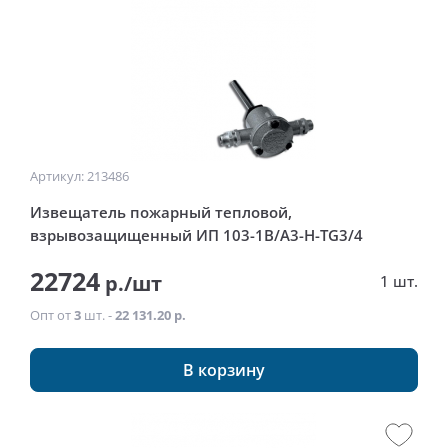
Артикул: 213486
Извещатель пожарный тепловой,
взрывозащищенный ИП 103-1В/А3-Н-TG3/4
22724
р./шт
1 шт.
Опт от
3
шт. -
22 131.20 р.
В корзину