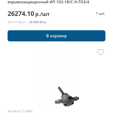
взрывозащищенный ИП 103-1В/С-Н-TG3/4
26274.10
р./шт
1 шт.
Опт от
2
шт. -
25 588.60 р.
В корзину
Артикул: 213492