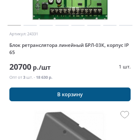
Артикул: 24331
Блок ретранслятора линейный БРЛ-03К, корпус IP
65
20700
р./шт
1 шт.
Опт от
3
шт. -
18 630 р.
В корзину