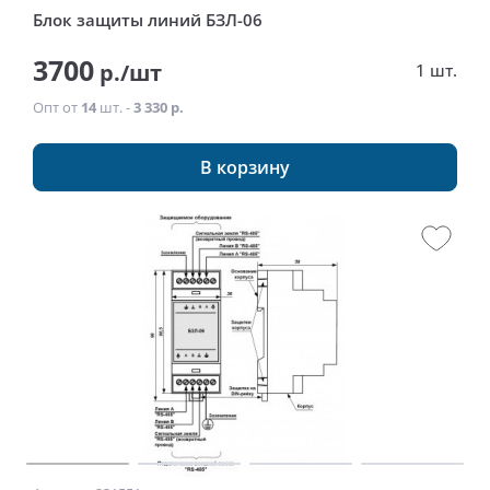
Блок защиты линий БЗЛ-06
3700
р./шт
1 шт.
Опт от
14
шт. -
3 330 р.
В корзину