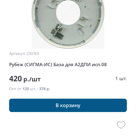
Артикул: 230765
Рубеж (СИГМА-ИС) База для А2ДПИ исп.08
420
р./шт
1 шт.
Опт от
120
шт. -
378 р.
В корзину