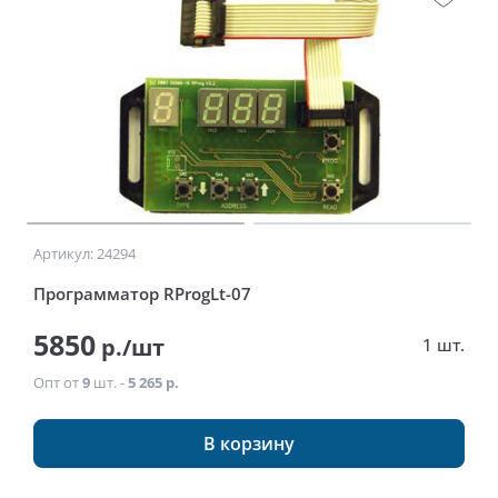
Артикул: 24294
Программатор RProgLt-07
5850
р./шт
1 шт.
Опт от
9
шт. -
5 265 р.
В корзину