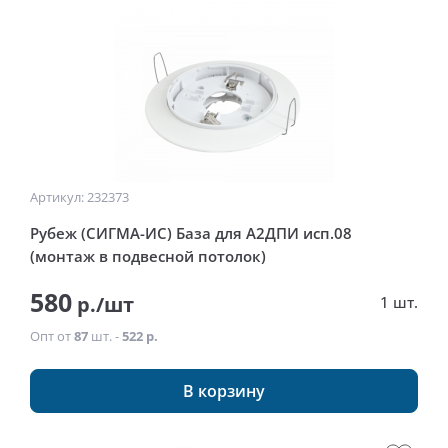
Артикул: 232373
Рубеж (СИГМА-ИС) База для А2ДПИ исп.08
(монтаж в подвесной потолок)
580
р./шт
1 шт.
Опт от
87
шт. -
522 р.
В корзину