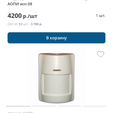
АОПИ исп.08
4200
р./шт
1 шт.
Опт от
12
шт. -
3 780 р.
В корзину