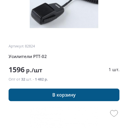
Артикул: 82824
Усилители PTT-02
1596
р./шт
1 шт.
Опт от
32
шт. -
1 482 р.
В корзину