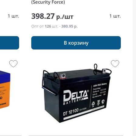
(Security Force)
398.27
р./шт
1 шт.
1 шт.
Опт от
126
шт. -
380.95 р.
В корзину