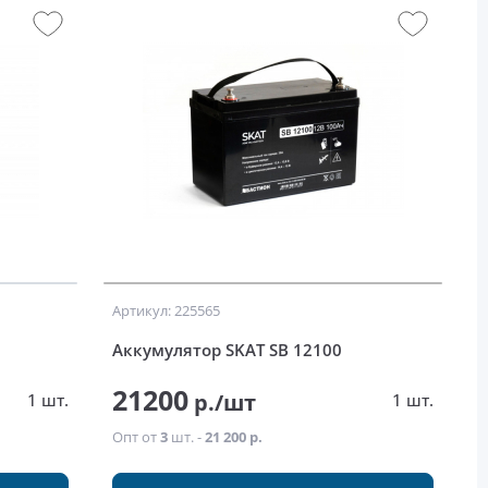
Артикул: 225565
Аккумулятор SKAT SB 12100
21200
р./шт
1 шт.
1 шт.
Опт от
3
шт. -
21 200 р.