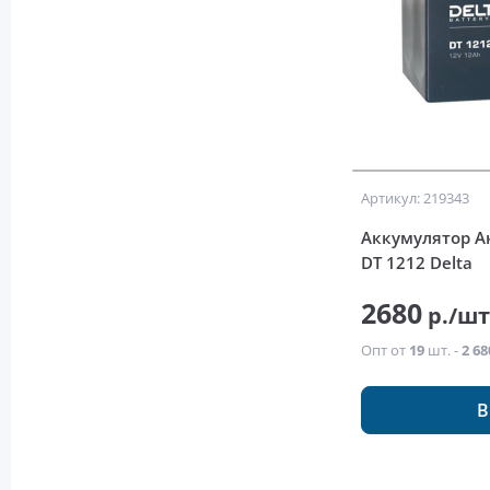
Артикул: 219343
Аккумулятор Ак
DT 1212 Delta
2680
р./ш
Опт от
19
шт. -
2 68
В