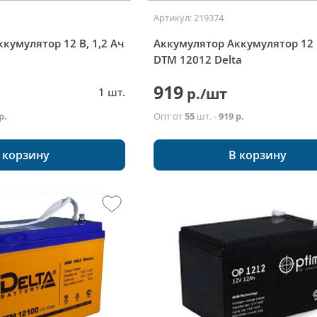
Артикул: 219374
кумулятор 12 В, 1,2 Ач
Аккумулятор Аккумулятор 12 В
DTM 12012 Delta
919
р./шт
1 шт.
р.
Опт от
55
шт. -
919 р.
 корзину
В корзину