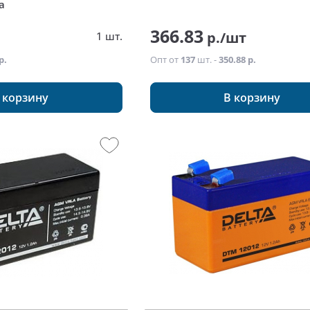
a
366.83
р./шт
1 шт.
р.
Опт от
137
шт. -
350.88 р.
 корзину
В корзину