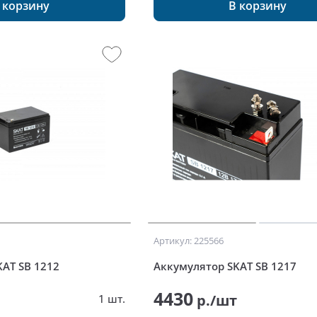
 корзину
В корзину
ания
Артикул: 225566
AT SB 1212
Аккумулятор SKAT SB 1217
4430
т
р./шт
1 шт.