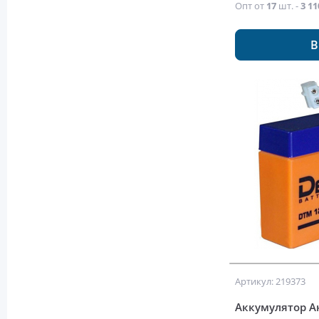
Опт от
17
шт. -
3 11
В
Артикул: 219373
Аккумулятор Ак