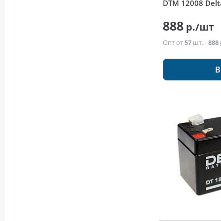
DTM 12008 Delt
888
р./шт
Опт от
57
шт. -
888 
В