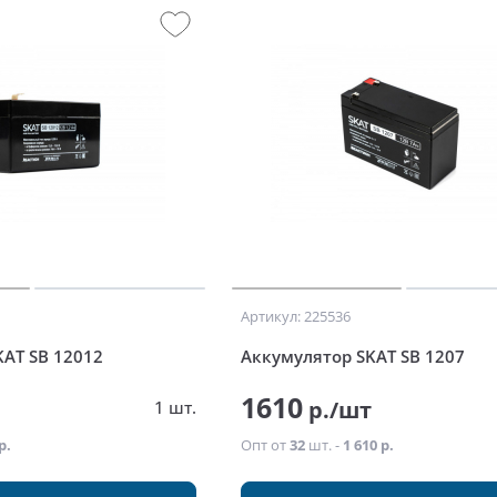
Артикул: 225536
KAT SB 12012
Аккумулятор SKAT SB 1207
1610
р./шт
1 шт.
р.
Опт от
32
шт. -
1 610 р.