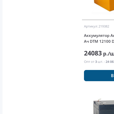
Артикул: 219382
Аккумулятор Ак
Ач DTM 12100 D
24083
р./
Опт от
3
шт. -
24 08
В