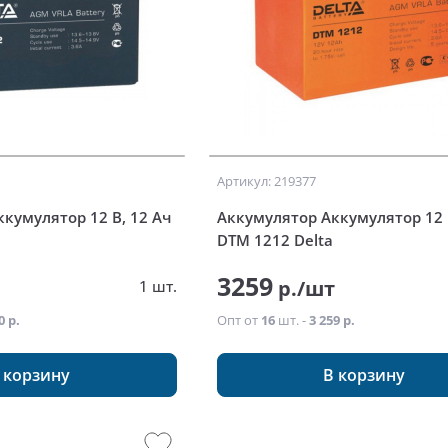
Артикул: 219377
кумулятор 12 В, 12 Ач
Аккумулятор Аккумулятор 12 В
DTM 1212 Delta
3259
т
р./шт
1 шт.
0 р.
Опт от
16
шт. -
3 259 р.
 корзину
В корзину