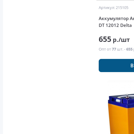
Артикул: 215105
Аккумулятор Ак
DT 12012 Delta
655
р./шт
Опт от
77
шт. -
655 
В