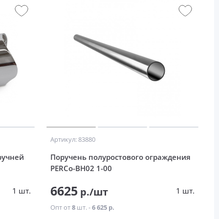
Артикул: 83880
ручней
Поручень полуростового ограждения
PERCo-BH02 1-00
6625
р./шт
1 шт.
1 шт.
Опт от
8
шт. -
6 625 р.