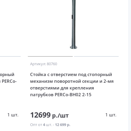
Артикул: 80760
порный
Стойка с отверстием под стопорный
 PERCo-
механизм поворотной секции и 2-мя
отверстиями для крепления
патрубков PERCo-BH02 2-15
12699
р./шт
1 шт.
1 шт.
Опт от
4
шт. -
12 699 р.