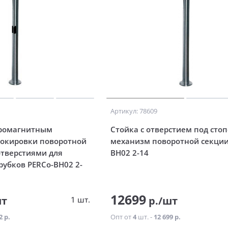
Артикул: 78609
тромагнитным
Стойка с отверстием под сто
локировки поворотной
механизм поворотной секции
отверстиями для
BH02 2-14
рубков PERCo-BH02 2-
12699
шт
р./шт
1 шт.
2 р.
Опт от
4
шт. -
12 699 р.