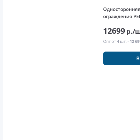
Односторонняя
ограждения PE
12699
р./
Опт от
4
шт. -
12 69
В