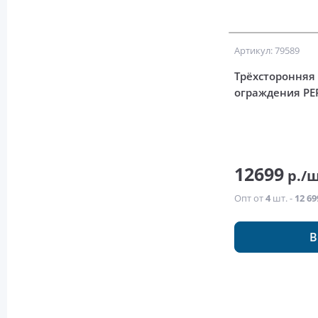
Артикул: 79589
Трёхсторонняя 
ограждения PE
12699
р./
Опт от
4
шт. -
12 69
В