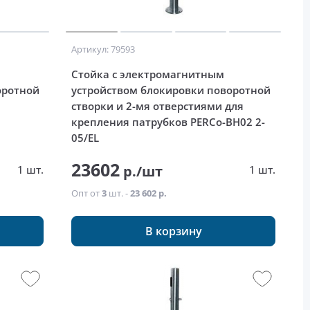
Артикул: 79593
Стойка с электромагнитным
оротной
устройством блокировки поворотной
створки и 2-мя отверстиями для
крепления патрубков PERCo-BH02 2-
05/EL
23602
р./шт
1 шт.
1 шт.
Опт от
3
шт. -
23 602 р.
В корзину