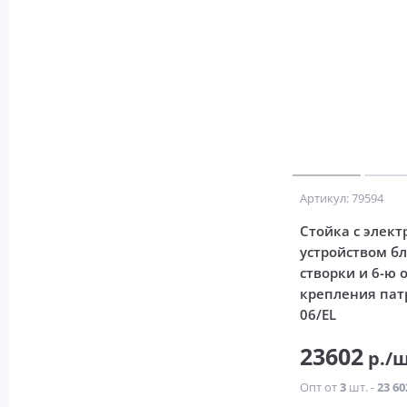
Артикул: 79594
Стойка с элек
устройством б
створки и 6-ю 
крепления пат
06/EL
23602
р./
Опт от
3
шт. -
23 60