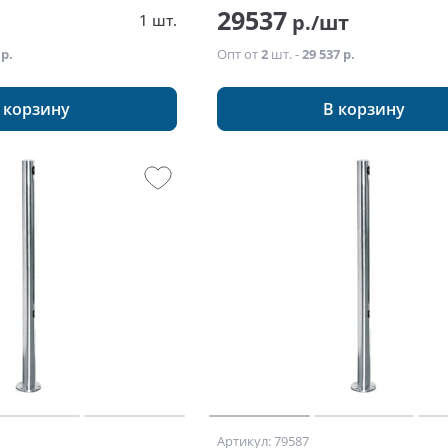
29537
т
р./шт
1 шт.
 р.
Опт от
2
шт. -
29 537 р.
 корзину
В корзину
Артикул: 79587