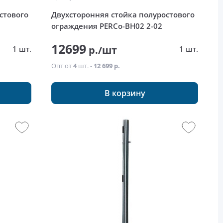
стового
Двухсторонняя стойка полуростового
ограждения PERCo-BH02 2-02
12699
р./шт
1 шт.
1 шт.
Опт от
4
шт. -
12 699 р.
В корзину