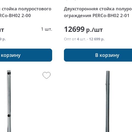
 стойка полуростового
Двухсторонняя стойка полуро
RCo-BH02 2-00
ограждения PERCo-BH02 2-01
12699
шт
р./шт
1 шт.
9 р.
Опт от
4
шт. -
12 699 р.
 корзину
В корзину