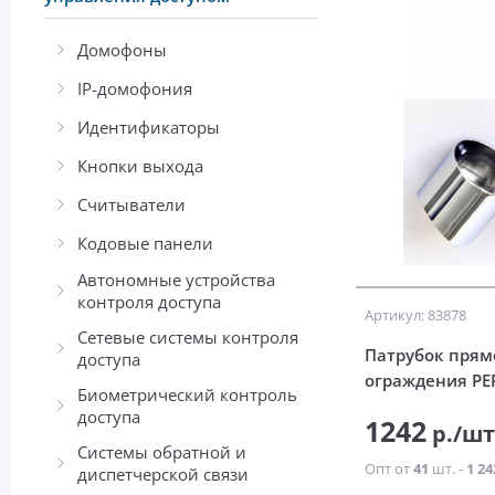
Домофоны
IP-домофония
Идентификаторы
Кнопки выхода
Считыватели
Кодовые панели
Автономные устройства
контроля доступа
Артикул: 83878
Сетевые системы контроля
Патрубок прям
доступа
ограждения PE
Биометрический контроль
доступа
1242
р./ш
Системы обратной и
Опт от
41
шт. -
1 24
диспетчерской связи