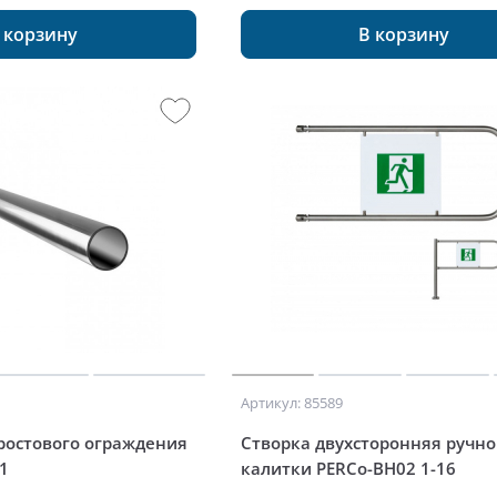
 корзину
В корзину
Артикул: 85589
ростового ограждения
Створка двухсторонняя ручн
1
калитки PERCo-BH02 1-16