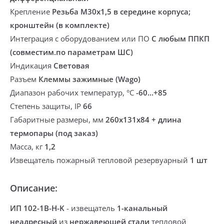
Крепление
Резьба М30х1,5 в середине корпуса;
кронштейн (в комплекте)
Интеграция с оборудованием или ПО
С любым ППКП
(совместим.по параметрам ШС)
Индикация
Световая
Разъем
Клеммы зажимные (Wago)
Диапазон рабочих температур, °С
-60...+85
Степень защиты, IP
66
Габаритные размеры, мм
260х131х84 + длина
термопары (под заказ)
Масса, кг
1,2
Извещатель пожарный тепловой резервуарный
1 шт
Описание:
ИП 102-1В-Н-K
-
извещатель
1-канальный
неадресный
из
нержавеющей стали
тепловой