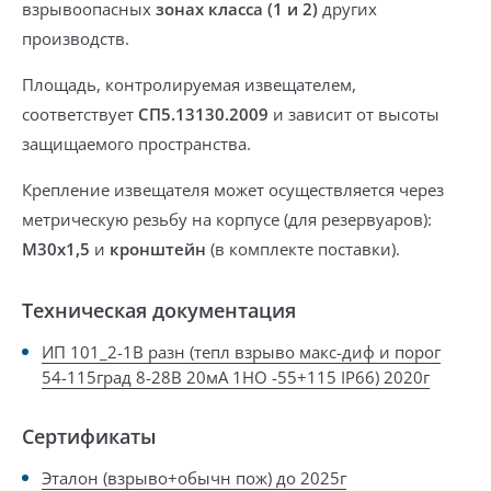
взрывоопасных
зонах
класса (1 и 2)
других
производств.
Площадь, контролируемая извещателем,
соответствует
СП5.13130.2009
и зависит от высоты
защищаемого пространства.
Крепление извещателя может осуществляется через
метрическую резьбу
на корпусе
(
для резервуаров
):
М30х1,5
и
кронштейн
(
в комплекте поставки
).
Техническая документация
ИП 101_2-1В разн (тепл взрыво макс-диф и порог
54-115град 8-28В 20мА 1НО -55+115 IP66) 2020г
Сертификаты
Эталон (взрыво+обычн пож) до 2025г