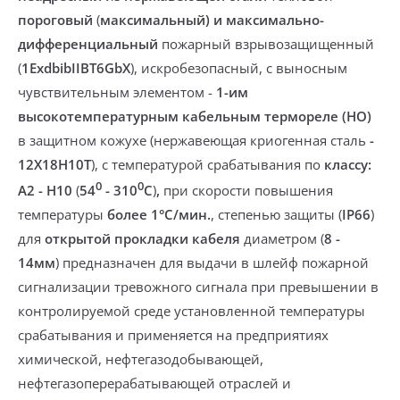
пороговый
(
максимальный) и максимально-
дифференциальный
пожарный взрывозащищенный
(
1ExdbibIIBT6GbХ
),
искробезопасный,
с выносным
чувствительным элементом -
1-им
высокотемпературным кабельным
термореле
(НО)
в защитном кожухе (нержавеющая криогенная сталь
-
12Х18Н10Т
)
, с температурой срабатывания по
классу:
0
0
А2 - Н10
(
54
- 310
С
)
,
при скорости повышения
температуры
более 1°С/мин.
,
степенью защиты (
IP66
)
для
открытой прокладки кабеля
диаметром (
8 -
14мм
) предназначен для выдачи в шлейф пожарной
сигнализации тревожного сигнала при превышении в
контролируемой среде установленной температуры
срабатывания и применяется на предприятиях
химической, нефтегазодобывающей,
нефтегазоперерабатывающей отраслей и