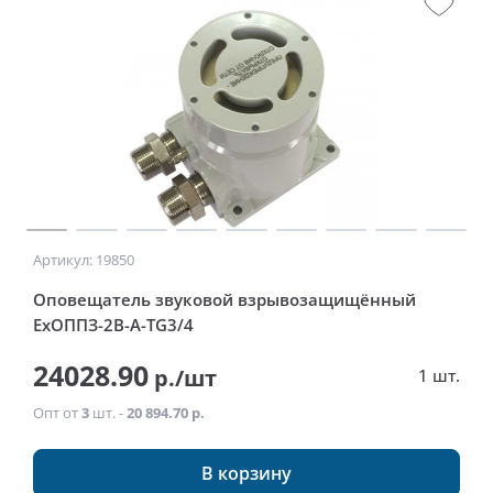
Артикул: 19850
Оповещатель звуковой взрывозащищённый
ExОППЗ-2В-А-ТG3/4
24028.90
р./шт
1 шт.
Опт от
3
шт. -
20 894.70 р.
В корзину