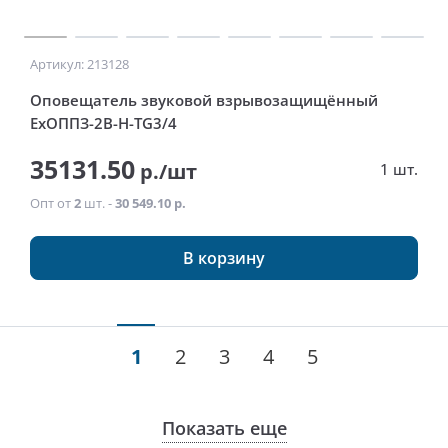
Артикул: 213128
Оповещатель звуковой взрывозащищённый
ExОППЗ-2В-Н-ТG3/4
35131.50
р./шт
1 шт.
Опт от
2
шт. -
30 549.10 р.
В корзину
1
2
3
4
5
Показать еще