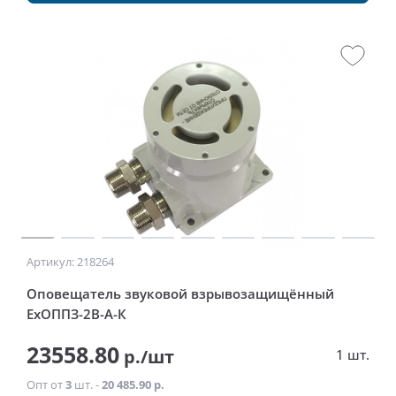
Артикул: 218264
Оповещатель звуковой взрывозащищённый
ExОППЗ-2В-А-К
23558.80
р./шт
1 шт.
Опт от
3
шт. -
20 485.90 р.