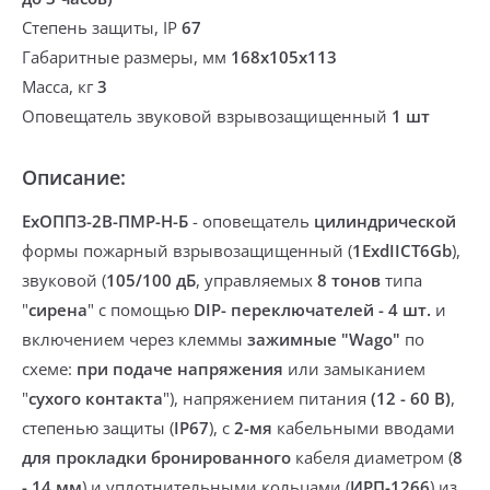
Степень защиты, IP
67
Габаритные размеры, мм
168х105х113
Масса, кг
3
Оповещатель звуковой взрывозащищенный
1 шт
Описание:
ExОППЗ-2В-ПМР-Н-Б
-
оповещатель
цилиндрической
формы пожарный
взрывозащищенный (
1ExdIICТ6Gb
),
звуковой (
105/100 дБ
, управляемых
8 тонов
типа
"
сирена
" с помощью
DIP- переключателей - 4 шт.
и
включением через клеммы
зажимные "Wago"
по
схеме:
при подаче напряжения
или замыканием
"
сухого контакта
")
, напряжением питания
(12 - 60 В)
,
степенью защиты (
IP67
), с
2-мя
кабельными вводами
для прокладки бронированного
кабеля диаметром (
8
- 14 мм
) и
уплотнительными кольцами
(
ИРП-1266
) из