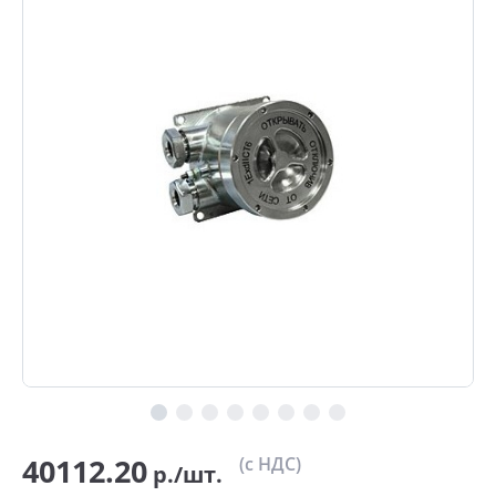
40112.20
(с НДС)
р./шт.