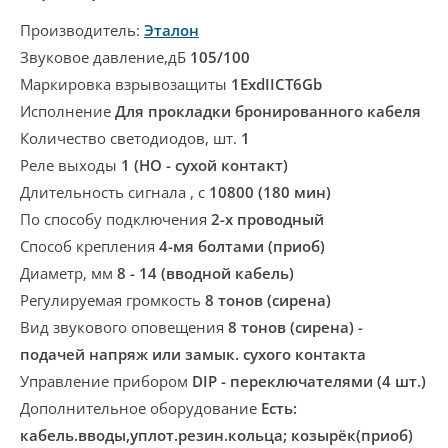
Производитель:
Эталон
Звуковое давление,дБ
105/100
Маркировка взрывозащиты
1ExdIICT6Gb
Исполнение
Для прокладки бронированного кабеля
Количество светодиодов, шт.
1
Реле выходы
1 (НО - сухой контакт)
Длительность сигнала , с
10800 (180 мин)
По способу подключения
2-х проводный
Способ крепления
4-мя болтами (приоб)
Диаметр, мм
8 - 14 (вводной кабель)
Регулируемая громкость
8 тонов (сирена)
Вид звукового оповещения
8 тонов (сирена) -
подачей напряж или замык. сухого контакта
Управление прибором
DIP - переключателями (4 шт.)
Дополнительное оборудование
Есть:
кабель.вводы,уплот.резин.кольца; козырёк(приоб)