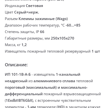
Индикация
Световая
Цвет
Серый+нерж.
Разъем
Клеммы зажимные (Wago)
Диапазон рабочих температур, °С
-60...+85
Степень защиты, IP
66
Габаритные размеры, мм
250х105х270
Масса, кг
1,2
Извещатель пожарный тепловой резервуарный
1 шт
Описание:
ИП 101-1В-A-Б
-
извещатель
1-канальный
неадресный
из
алюминиевого сплава
тепловой
пороговый
(
максимальный) и максимально-
дифференциальный
пожарный взрывозащищенный
(
1ExdbIIBT6GbХ
), с встроенным чувствительным
элементом -
1-им
термореле
(НО)
в защитном кожухе