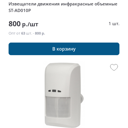
Извещатели движения инфракрасные объемные
ST-AD010P
800
р./шт
1 шт.
Опт от
63
шт. -
800 р.
В корзину