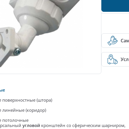
Са
Усл
ые
 поверхностные (штора)
 линейные (коридор)
е потолочные
ерсальный
угловой
кронштейн со сферическим шарниром
,