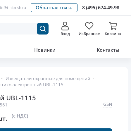
Обратная связь
8 (495) 674-49-98
nfo@tinko-sb.ru
Вход
Избранное
Корзина
3.15
р./шт.
Новинки
Контакты
Извещатели охранные для помещений
птико-электронный UBL-1115
й UBL-1115
GSN
561
(с НДС)
шт.