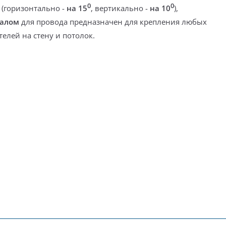
0
0
 (горизонтально -
на 15
, вертикально -
на 10
),
налом
для провода п
редназначен
для крепления любых
елей на стену и потолок.