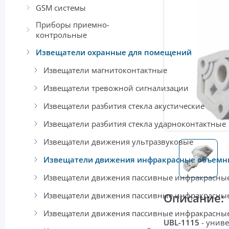
GSM системы
Приборы приемно-
контрольные
Извещатели охранные для помещений
Извещатели магнитоконтактные
Извещатели тревожной сигнализации
Извещатели разбития стекла акустические
Извещатели разбития стекла ударноконтактные
Извещатели движения ультразвуковые
Извещатели движения инфракрасные объемн
Извещатели движения пассивные инфракрасные
Извещатели движения пассивные инфракрасные
Описание:
Извещатели движения пассивные инфракрасны
UBL-1115
-
унив