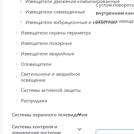
Извещатели движения комбинированные
с углом поворота
Извещатели совмещенные
внутренним ка
охранных ивещат
Извещатели вибрационные и емкостные
Извещатели охраны периметра
Извещатели пожарные
Извещатели аварийные
Оповещатели
Светильники и аварийное
освещение
Системы активной защиты
Распродажа
Системы охранного телевидения
Системы контроля и
управления доступом