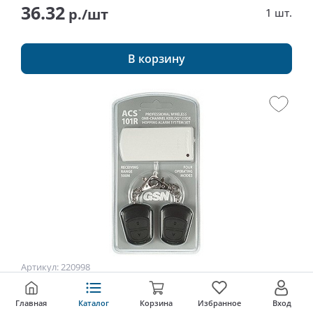
36.32
р./шт
1 шт.
В корзину
Артикул: 220998
Комплект тревожной сигнализации : 2 брелока +
Главная
Каталог
Корзина
Избранное
Вход
приемник ACS-101R