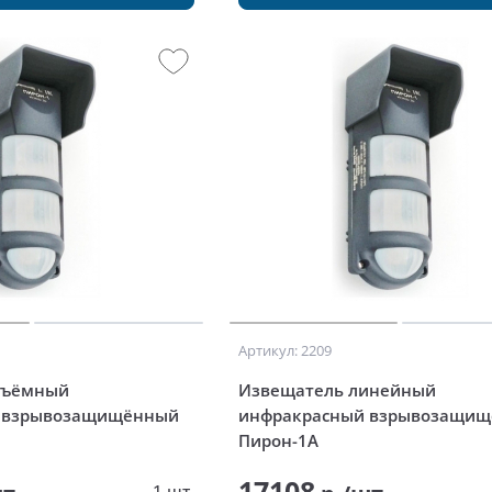
Артикул: 2209
бъёмный
Извещатель линейный
 взрывозащищённый
инфракрасный взрывозащи
Пирон-1А
17108
1 шт.