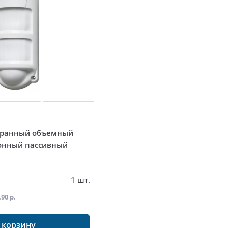
хранный объемный
онный пассивный
т
1 шт.
.90 р.
 корзину