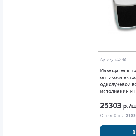
Артикул: 2443
Извещатель п
оптико-элект
однолучевой 
исполнении И
25303
р./
Опт от
2
шт. -
21 82
В