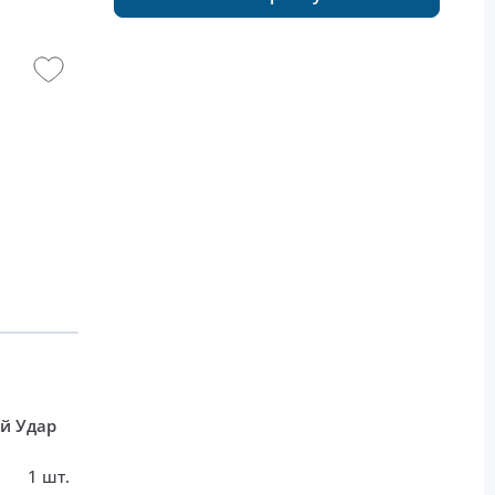
й Удар
1 шт.