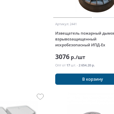
Артикул: 2441
Извещатель пожарный дымо
взрывозащищенный
искробезопасный ИПД-Ex
3076
р./шт
Опт от
17
шт. -
2 654.20 р.
В корзину