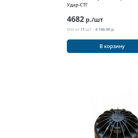
Удар-СТГ
4682
р./шт
Опт от
11
шт. -
4 146.90 р.
В корзину