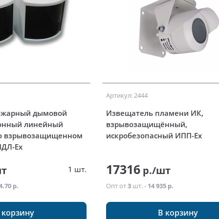
Артикул: 2444
ожарный дымовой
Извещатель пламени ИК,
ронный линейный
взрывозащищённый,
во взрывозащищенном
искробезопасный ИПП-Ex
ПДЛ-Ex
17316
шт
р./шт
1 шт.
4.70 р.
Опт от
3
шт. -
14 935 р.
 корзину
В корзину