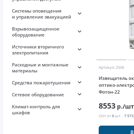
Системы оповещения
и управление эвакуацией
Взрывозащищенное
оборудование
Источники вторичного
электропитания
Расходные и монтажные
Артикул: 2506
материалы
Извещатель о
Средства пожаротушения
оптико-электр
Фотон-22
Сетевое оборудование
8553
р./ш
Климат-контроль для
шкафов
Опт от
6
шт. -
7 573
В