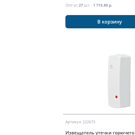
Опт от
27
шт. -
1 715.80 р.
В корзину
Артикул: 222673
Извещатель утечки горючего