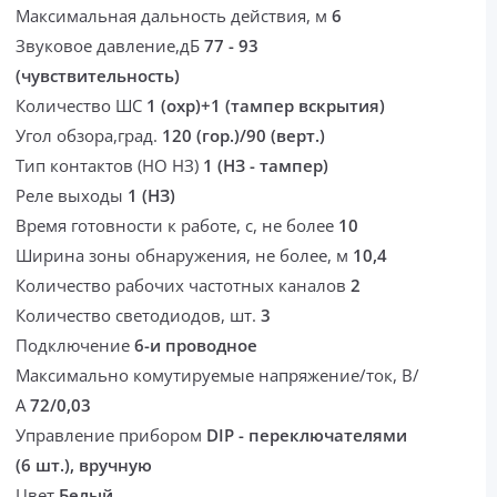
Максимальная дальность действия, м
6
Звуковое давление,дБ
77 - 93
(чувствительность)
Количество ШС
1 (охр)+1 (тампер вскрытия)
Угол обзора,град.
120 (гор.)/90 (верт.)
Тип контактов (НО НЗ)
1 (НЗ - тампер)
Реле выходы
1 (НЗ)
Время готовности к работе, с, не более
10
Ширина зоны обнаружения, не более, м
10,4
Количество рабочих частотных каналов
2
Количество светодиодов, шт.
3
Подключение
6-и проводное
Максимально комутируемые напряжение/ток, В/
А
72/0,03
Управление прибором
DIP - переключателями
(6 шт.), вручную
Цвет
Белый