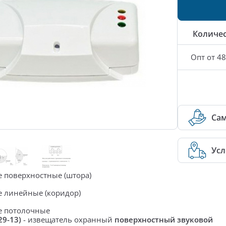
Количе
Опт от 48
Са
Усл
е
 поверхностные (штора)
 линейные (коридор)
е потолочные
29-13)
- извещатель охранный
поверхностный звуковой