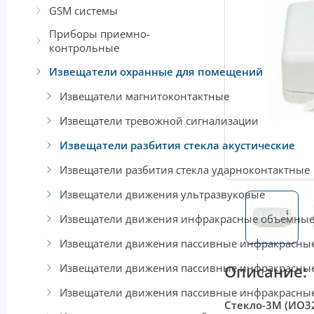
GSM системы
Приборы приемно-
контрольные
Извещатели охранные для помещений
Извещатели магнитоконтактные
Извещатели тревожной сигнализации
Извещатели разбития стекла акустические
Извещатели разбития стекла ударноконтактные
Извещатели движения ультразвуковые
Извещатели движения инфракрасные объемны
Извещатели движения пассивные инфракрасные
Извещатели движения пассивные инфракрасные
Описание:
Извещатели движения пассивные инфракрасны
Стекло-3М (ИО3