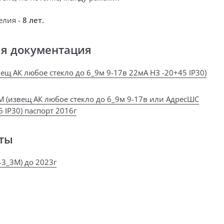
елия -
8 лет.
ая документация
ещ АК любое стекло до 6_9м 9-17в 22мА НЗ -20+45 IP30)
М (извещ АК любое стекло до 6_9м 9-17в или АдресШС
 IP30) паспорт 2016г
ты
-3_3М) до 2023г