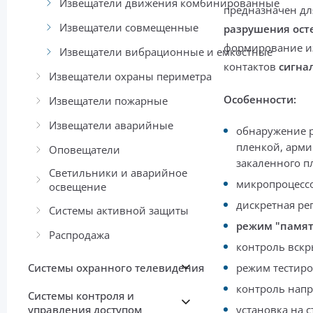
Извещатели движения комбинированные
предназначен д
Извещатели совмещенные
разрушения ост
формирование из
Извещатели вибрационные и емкостные
контактов
сигнал
Извещатели охраны периметра
Особенности:
Извещатели пожарные
Извещатели аварийные
обнаружение 
пленкой, арми
Оповещатели
закаленного п
Светильники и аварийное
микропроцессо
освещение
дискретная ре
Системы активной защиты
режим "памят
Распродажа
контроль вскр
Системы охранного телевидения
режим тестиро
контроль напр
Системы контроля и
управления доступом
установка на с