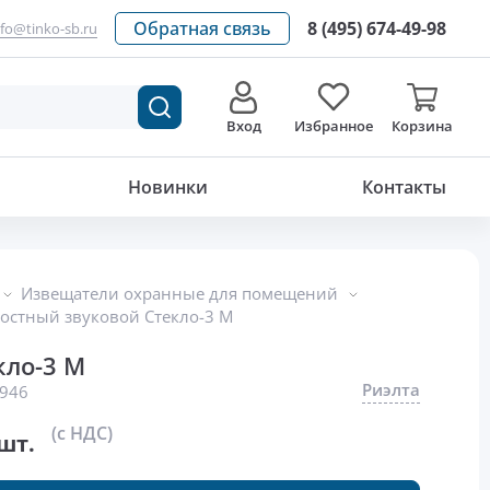
Обратная связь
8 (495) 674-49-98
nfo@tinko-sb.ru
Вход
Избранное
Корзина
1 050
р./шт.
Новинки
Контакты
Извещатели охранные для помещений
остный звуковой Стекло-3 М
кло-3 М
Риэлта
946
(с НДС)
шт.