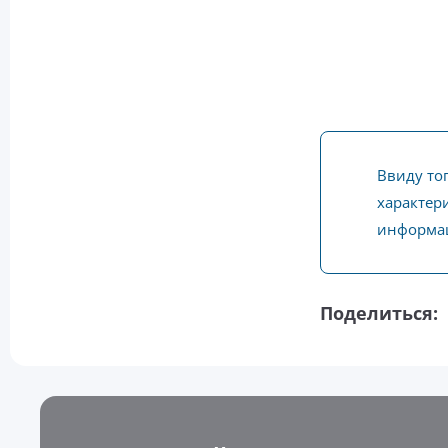
Ввиду то
характери
информац
Поделиться: