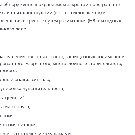
ля обнаружения
в охраняемом закрытом пространстве
еклённых конструкций
(
в т. ч. стеклопакетов
)
и
вещения о тревоге путем
размыкания
(НЗ)
выходных
ьного реле
.
разрушения
обычных стекол, защищенных полимерной
рованного, узорчатого, многослойного строительного,
лоского
;
рный анализ сигнала;
гулировка чувствительности;
ь тревоги"
;
ытия корпуса
;
вания;
яжения питания;
тене, на потолке, между рамами.