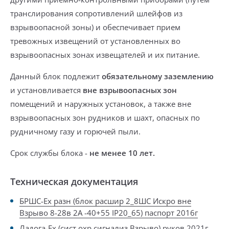
транслирования сопротивлений шлейфов из
взрывоопасной зоны) и обеспечивает
прием
тревожных извещений
от установленных
во
взрывоопасных зонах извещателей и их питание.
Данный блок подлежит
обязательному заземлению
и
установливается
вне взрывоопасных зон
помещений и наружных установок, а также вне
взрывоопасных зон рудников и шахт, опасных по
рудничному газу и горючей пыли.
Срок службы блока -
не менее 10 лет.
Техническая документация
БРШС-Ex разн (блок расшир 2_8ШС Искро вне
Взрыво 8-28в 2А -40+55 IP20_65) паспорт 2016г
Ладога-Ех (сист охр сигнализ Взрыво) руков 2021г