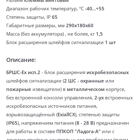
Разъем
Клеммы винтовые
Диапазон рабочих температур, °С
-40...+55
Степень защиты, IP
65
Габаритные размеры, мм
290х180х60
Масса (без аккумулятора) , не более, кг
1,5
Блок расширения шлейфов сигнализации
1 шт
Описание:
БРШС-Ех исп.2
-
блок расширения
искробезопасных
шлейфов сигнализации
(
2 ШС
- охранные
или
пожарные
извещатели)
в
металлическом
корпусе,
без встроенной консоли управления,
2-ух
встроенных
искробезопасных источников питания
,
взрывозащищённый (
ExiallCX
), степенью защиты
(
IP65
), напряжением питания
(8
- 28 В)
предназначен
для работы в составе
ППКОП "Ладога-А"
или
с
другими приёмно-контрольными приборами
(путем