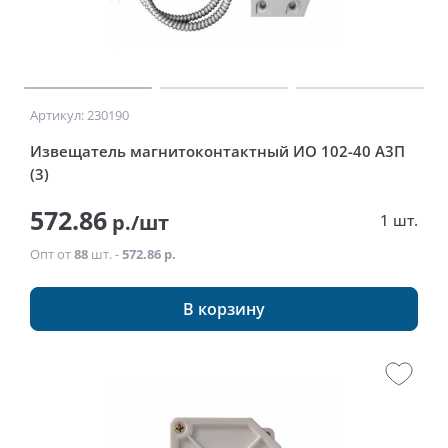
Артикул: 230190
Извещатель магнитоконтактный ИО 102-40 А3П
(3)
572.86
р./шт
1 шт.
Опт от
88
шт. -
572.86 р.
В корзину