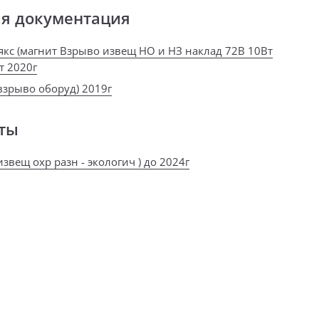
ая документация
якс (магнит Взрыво извещ НО и НЗ наклад 72В 10Вт
т 2020г
взрыво оборуд) 2019г
ты
звещ охр разн - экологич ) до 2024г