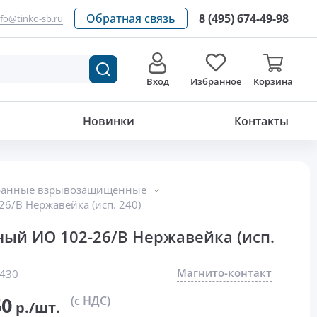
Обратная связь
8 (495) 674-49-98
nfo@tinko-sb.ru
Вход
Избранное
Корзина
30 841.60
р./шт.
Новинки
Контакты
ранные взрывозащищенные
6/В Нержавейка (исп. 240)
й ИО 102-26/В Нержавейка (исп.
Магнито-контакт
430
60
(с НДС)
р./шт.