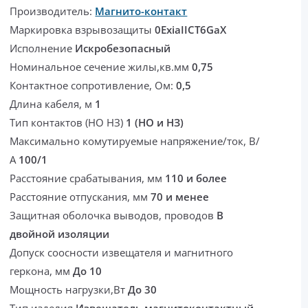
Производитель:
Магнито-контакт
Маркировка взрывозащиты
0ExiaIICT6GaX
Исполнение
Искробезопасный
Номинальное сечение жилы,кв.мм
0,75
Контактное сопротивление, Ом:
0,5
Длина кабеля, м
1
Тип контактов (НО НЗ)
1 (НО и НЗ)
Максимально комутируемые напряжение/ток, В/
А
100/1
Расстояние срабатывания, мм
110 и более
Расстояние отпускания, мм
70 и менее
Защитная оболочка выводов, проводов
В
двойной изоляции
Допуск соосности извещателя и магнитного
геркона, мм
До 10
Мощность нагрузки,Вт
До 30