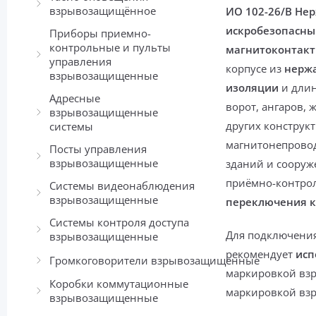
взрывозащищённое
ИО 102-26/В Нер
искробезопасны
Приборы приемно-
контрольные и пульты
магнитоконтак
управления
корпусе из
нерж
взрывозащищенные
изоляции
и дли
Адресные
ворот, ангаров,
взрывозащищенные
других констру
системы
магнитонепров
Посты управления
взрывозащищенные
зданий и соору
приёмно-контрол
Системы видеонаблюдения
взрывозащищенные
переключения к
Системы контроля доступа
Для подключения
взрывозащищенные
рекомендует
исп
Громкоговорители взрывозащищенные
маркировкой вз
Коробки коммутационные
маркировкой вз
взрывозащищенные