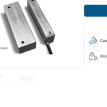
Са
нные
Усл