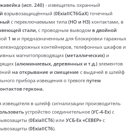
жавейка (исп. 240)
-
извещатель охранный
й
взрывозащищённый (
0ExiaIICT6GaX
) точечный
тный
с переключаемыми типа
(НО и НЗ)
контактами, в
авеющей стали,
с проводным выводом
в двойной
ной
1 м
и предназначенным для блокировки гаражных
 железнодорожных контейнеров, телефонных шкафов и
ктивных магнитопроводящих
(металлических)
и
одящих
(алюминиевых, деревянных и т.д.)
элементов
жений
на открывание и смещение
с выдачей в шлейф
ьного прибора извещения о тревоге
путем
онтактов геркона.
 извещателя в шлейф сигнализации
производитель
ользовать
устройство соединительное (
УС-4-Ех
) с
рывозащиты (
0ExiaIICT6
) или
УСБ-Ех «СЕВЕР»
с
рывозащиты (
0ExiaIICT6
).