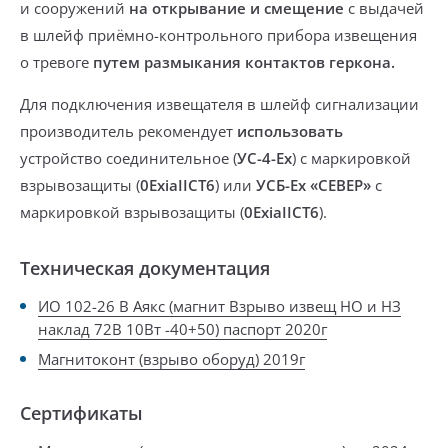
и сооружений
на открывание и смещение
с выдачей
в шлейф приёмно-контрольного прибора извещения
о тревоге
путем размыкания контактов геркона.
Для подключения извещателя в шлейф сигнализации
производитель рекомендует
использовать
устройство соединительное (
УС-4-Ех
) с маркировкой
взрывозащиты (
0ExiaIICT6
) или
УСБ-Ех «СЕВЕР»
с
маркировкой взрывозащиты (
0ExiaIICT6
).
Техническая документация
ИО 102-26 В Аякс (магнит Взрыво извещ НО и НЗ
наклад 72В 10Вт -40+50) паспорт 2020г
Магнитоконт (взрыво оборуд) 2019г
Сертификаты