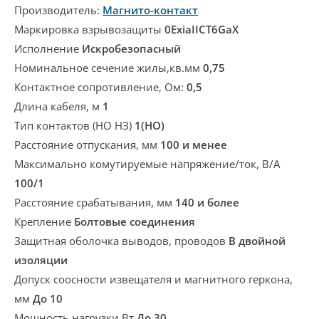
Производитель:
Магнито-контакт
Маркировка взрывозащиты
0ExiaIICT6GaX
Исполнение
Искробезопасный
Номинальное сечение жилы,кв.мм
0,75
Контактное сопротивление, Ом:
0,5
Длина кабеля, м
1
Тип контактов (НО НЗ)
1(НО)
Расстояние отпускания, мм
100 и менее
Максимально комутируемые напряжение/ток, В/А
100/1
Расстояние срабатывания, мм
140 и более
Крепление
Болтовые соединения
Защитная оболочка выводов, проводов
В двойной
изоляции
Допуск соосности извещателя и магнитного геркона,
мм
До 10
Мощность нагрузки,Вт
До 30