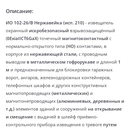
Описание:
ИО 102-26/В Нержавейка (исп. 210)
-
извещатель
охранный
искробезопасный
взрывозащищённый
(
0ExiaIICT6GaX
) точечный
магнитоконтактный
с
нормально-открытого типа
(НО)
контактами, в
корпусе из
нержавеющей стали,
с проводным
выводом
в металлическом гофрорукаве
и длиной
1
м
и предназначенным для блокировки гаражных
ворот, ангаров, железнодорожных контейнеров,
телефонных шкафов и других конструктивных
магнитопроводящих
(металлических)
и
магнитонепроводящих
(алюминиевых, деревянных и
т.д.)
элементов зданий и сооружений
на открывание
и смещение
с выдачей в шлейф приёмно-
контрольного прибора извещения о тревоге
путем