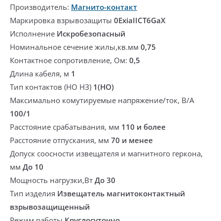
Производитель:
Магнито-контакт
Маркировка взрывозащиты
0ExiaIICT6GaX
Исполнение
Искробезопасный
Номинальное сечение жилы,кв.мм
0,75
Контактное сопротивление, Ом:
0,5
Длина кабеля, м
1
Тип контактов (НО НЗ)
1(НО)
Максимально комутируемые напряжение/ток, В/А
100/1
Расстояние срабатывания, мм
110 и более
Расстояние отпускания, мм
70 и менее
Допуск соосности извещателя и магнитного геркона,
мм
До 10
Мощность нагрузки,Вт
До 30
Тип изделия
Извещатель магнитоконтактный
взрывозащищенный
Режим работы
Круглосуточно