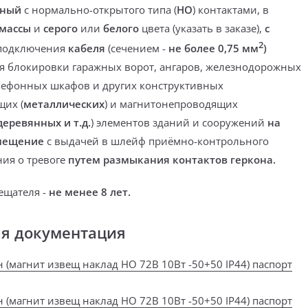
тный
с нормально-открытого типа (
НО
) контактами,
в
массы
и
серого
или
белого
цвета (
указать в заказе
),
с
2
подключения
кабеля
(сечением -
не более 0,75 мм
)
я блокировки гаражных ворот, ангаров, железнодорожных
лефонных шкафов и других конструктивных
их (
металлических
) и магнитонепроводящих
еревянных и т.д.
) элементов зданий и сооружений
на
мещение
с выдачей в шлейф приёмно-контрольного
ия о тревоге
путем размыкания контактов геркона.
ещателя -
не менее 8 лет.
ая документация
н (магнит извещ наклад НО 72В 10Вт -50+50 IP44) паспорт
н (магнит извещ наклад НО 72В 10Вт -50+50 IP44) паспорт