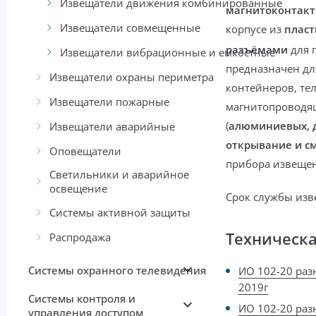
Извещатели движения комбинированные
магнитоконтак
Извещатели совмещенные
корпусе из
пласт
разъёмами
для 
Извещатели вибрационные и емкостные
предназначен дл
Извещатели охраны периметра
контейнеров, те
Извещатели пожарные
магнитопроводящ
(
алюминиевых, д
Извещатели аварийные
открывание и с
Оповещатели
прибора извещен
Светильники и аварийное
освещение
Срок службы изв
Системы активной защиты
Техническ
Распродажа
Системы охранного телевидения
ИО 102-20 раз
2019г
Системы контроля и
ИО 102-20 раз
управления доступом