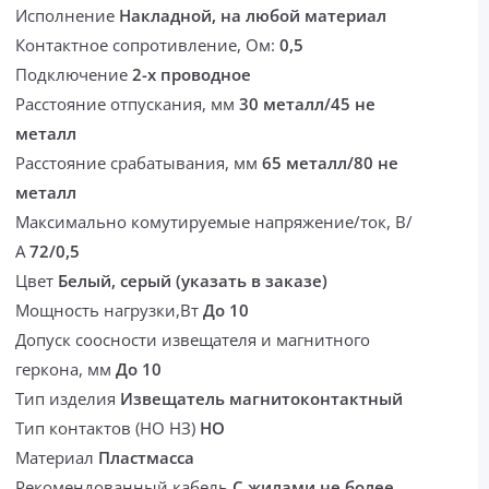
Исполнение
Накладной, на любой материал
Контактное сопротивление, Ом:
0,5
Подключение
2-х проводное
Расстояние отпускания, мм
30 металл/45 не
металл
Расстояние срабатывания, мм
65 металл/80 не
металл
Максимально комутируемые напряжение/ток, В/
А
72/0,5
Цвет
Белый, серый (указать в заказе)
Мощность нагрузки,Вт
До 10
Допуск соосности извещателя и магнитного
геркона, мм
До 10
Тип изделия
Извещатель магнитоконтактный
Тип контактов (НО НЗ)
НО
Материал
Пластмасса
Рекомендованный кабель
С жилами не более