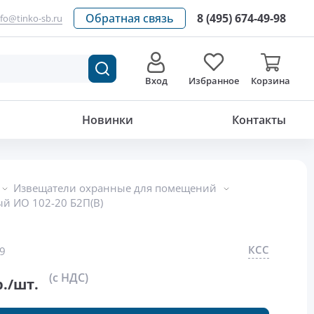
Обратная связь
8 (495) 674-49-98
nfo@tinko-sb.ru
Вход
Избранное
Корзина
228.92
р./шт.
Новинки
Контакты
Извещатели охранные для помещений
й ИО 102-20 Б2П(В)
КСС
9
(с НДС)
./шт.