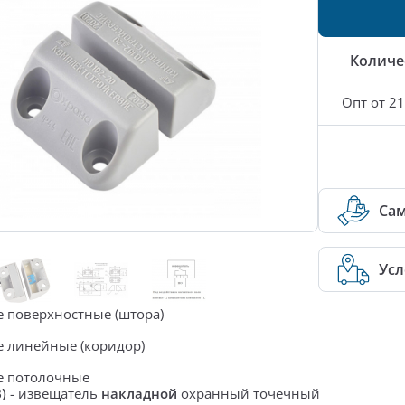
Количе
Опт от 21
Са
Усл
е
 поверхностные (штора)
 линейные (коридор)
е потолочные
)
-
извещатель
накладной
охранный точечный