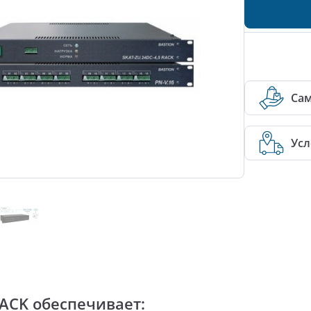
Са
Усл
RACK обеспечивает: