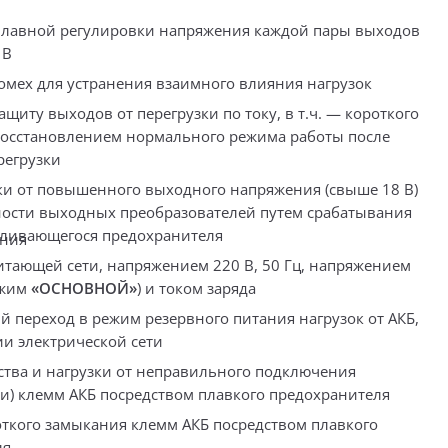
плавной регулировки напряжения каждой пары выходов
 В
мех для устранения взаимного влияния нагрузок
щиту выходов от перегрузки по току, в т.ч. — короткого
восстановлением нормального режима работы после
регрузки
ки от повышенного выходного напряжения (свыше 18 В)
ости выходных преобразователей путем срабатывания
вливающегося предохранителя
ания
питающей сети, напряжением 220 В, 50 Гц, напряжением
ежим
«ОСНОВНОЙ»
) и током заряда
й переход в режим резервного питания нагрузок от АКБ,
и электрической сети
ства и нагрузки от неправильного подключения
и) клемм АКБ посредством плавкого предохранителя
откого замыкания клемм АКБ посредством плавкого
ля