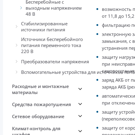
Бесперебойные с
выходным напряжением
возможность 
48 В
от 11,8 до 15,2
Стабилизированные
фильтрацию по
источники питания
электронную за
Источники бесперебойного
замыкания, с 
питания переменного тока
устранения пе
220 В
защиту нагруз
Преобразователи напряжения
при неисправн
самовосстана
Вспомогательные устройства для источников пит
заряд АКБ от 
Расходные и монтажные
заряда АКБ (р
материалы
автоматически
при отключени
Средства пожаротушения
защиту устрой
Сетевое оборудование
(переполюсовк
защиту от кор
Климат-контроль для
шкафов
предохраните