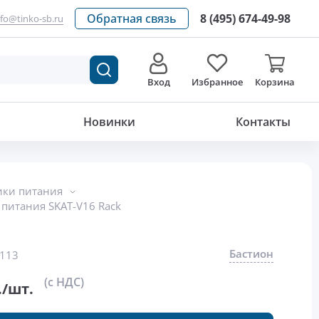
Обратная связь
8 (495) 674-49-98
nfo@tinko-sb.ru
Вход
Избранное
Корзина
45 200
р./шт.
Новинки
Контакты
ики питания
питания SKAT-V16 Rack
Бастион
113
(с НДС)
./шт.