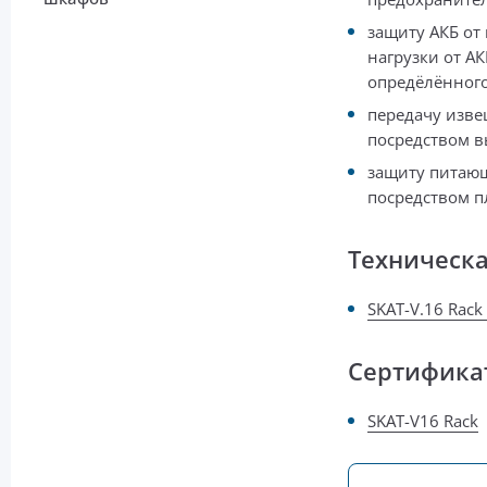
защиту АКБ от
нагрузки от А
опредёлённог
передачу изве
посредством в
защиту питающ
посредством п
Техническ
SKAT-V.16 Rack
Сертифика
SKAT-V16 Rack