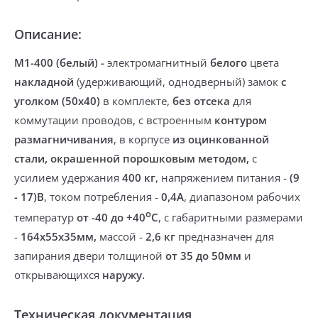
Описание:
M1-400 (белый) -
электромагнитный
белого
цвета
накладной
(удерживающий, однодверный) замок
с
уголком (50х40)
в комплекте
,
без отсека
для
коммутации проводов, с встроенным
контуром
размагничивания
, в корпусе
из оцинкованной
стали, окрашенной порошковым методом,
с
усилием удержания
400 кг
, напряжением питания -
(9
- 17)В
, током потребления -
0,4А
, диапазоном рабочих
о
температур
от -40 до +40
С
, с габаритными размерами
-
164х55х35мм,
массой -
2,6 кг
предназначен для
запирания двери толщиной
от 35 до 50
мм
и
открывающихся
наружу.
Техническая документация