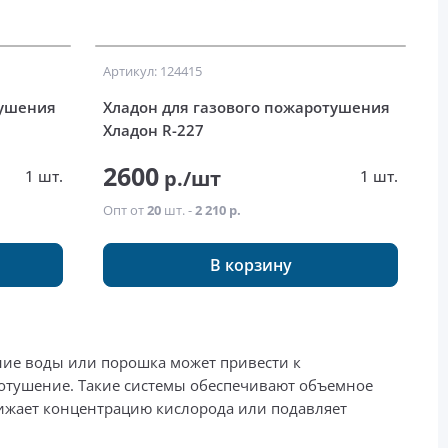
Артикул: 124415
тушения
Хладон для газового пожаротушения
Хладон R-227
2600
р./шт
1 шт.
1 шт.
Опт от
20
шт. -
2 210 р.
В корзину
ние воды или порошка может привести к
отушение. Такие системы обеспечивают объемное
нижает концентрацию кислорода или подавляет