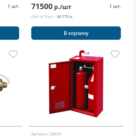
71500
р./шт
1 шт.
1 шт.
Опт от
1
шт. -
60 775 р.
В корзину
Артикул: 126675