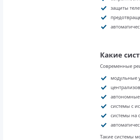
защиты тел
предотвраще
автоматичес
Какие сис
Современные ре
модульные у
централизов
автономные 
системы с ис
системы на 
автоматичес
Такие системы м