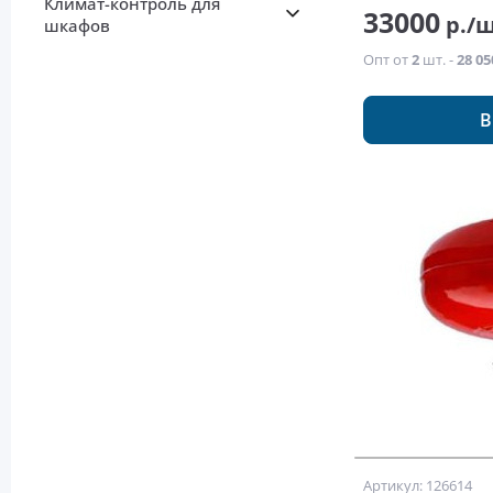
Климат-контроль для
33000
р./
шкафов
Опт от
2
шт. -
28 05
В
Артикул: 126614