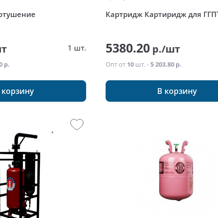
ротушение
Картридж Картиридж для ГГП
5380.20
шт
р./шт
1 шт.
0 р.
Опт от
10
шт. -
5 203.80 р.
 корзину
В корзину