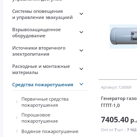
Системы оповещения
и управление эвакуацией
Взрывозащищенное
оборудование
Источники вторичного
электропитания
Расходные и монтажные
материалы
Средства пожаротушения
Артикул: 124569
Генератор газ
Первичные средства
пожаротушения
ГГПТ-1,0
Порошковое
7405.40
р.
пожаротушение
Опт от
7
шт. -
7 162
Водяное пожаротушение