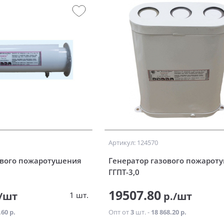
Артикул: 124570
ового пожаротушения
Генератор газового пожарот
ГГПТ-3,0
19507.80
/шт
р./шт
1 шт.
.60 р.
Опт от
3
шт. -
18 868.20 р.