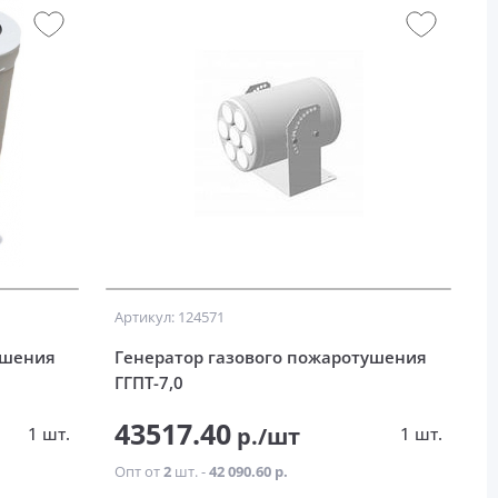
Артикул: 124571
ушения
Генератор газового пожаротушения
ГГПТ-7,0
43517.40
р./шт
1 шт.
1 шт.
Опт от
2
шт. -
42 090.60 р.