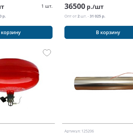
36500
шт
р./шт
1 шт.
0 р.
Опт от
2
шт. -
31 025 р.
 корзину
В корзину
Артикул: 125206