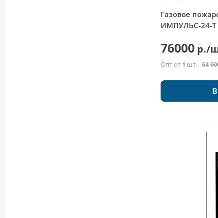
Газовое пожа
ИМПУЛЬС-24-Т
76000
р./
Опт от
1
шт. -
64 60
В