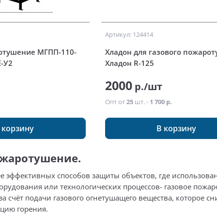
Артикул: 124414
отушение МГПП-110-
Хладон для газового пожаро
Е-У2
Хладон R-125
2000
р./шт
Опт от
25
шт. -
1 700 р.
 корзину
В корзину
ожаротушение.
е эффективных способов защиты объектов, где использова
рудования или технологических процессов- газовое пожар
за счёт подачи газового огнетушащего вещества, которое с
цию горения.