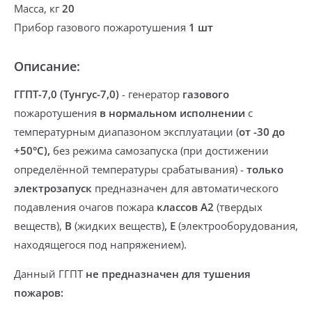
Масса, кг
20
Прибор газового пожаротушения
1 шт
Описание:
ГГПТ-7,0 (Тунгус-7,0)
-
генератор
газового
пожаротушения
в нормальном исполнении
с
температурным диапазоном эксплуатации (
от -30 до
+50°С),
без режима самозапуска
(при достижении
определённой
температуры срабатывания
) -
только
электрозапуск
предназначен для автоматического
подавления очагов пожара
классов А2
(твердых
веществ),
В
(жидких веществ)
,
Е
(электрооборудования,
находящегося под напряжением).
Данный ГГПТ
не предназначен для тушения
пожаров: