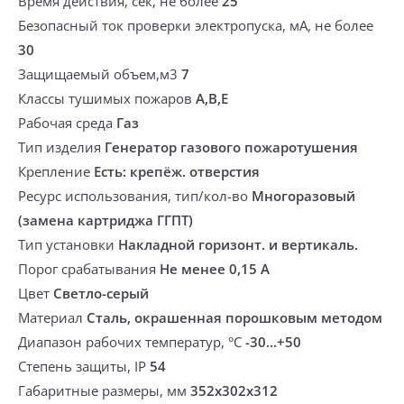
Время действия, сек, не более
25
Безопасный ток проверки электропуска, мА, не более
30
Защищаемый объем,м3
7
Классы тушимых пожаров
A,B,E
Рабочая среда
Газ
Тип изделия
Генератор газового пожаротушения
Крепление
Есть: крепёж. отверстия
Ресурс использования, тип/кол-во
Многоразовый
(замена картриджа ГГПТ)
Тип установки
Накладной горизонт. и вертикаль.
Порог срабатывания
Не менее 0,15 А
Цвет
Светло-серый
Материал
Сталь, окрашенная порошковым методом
Диапазон рабочих температур, °С
-30...+50
Степень защиты, IP
54
Габаритные размеры, мм
352х302х312