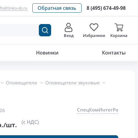
Обратная связь
8 (495) 674-49-98
nfo@tinko-sb.ru
Вход
Избранное
Корзина
364.80
р./шт.
Новинки
Контакты
Оповещатели
Оповещатели звуковые
СпецКомИнтегРо
06
(с НДС)
./шт.