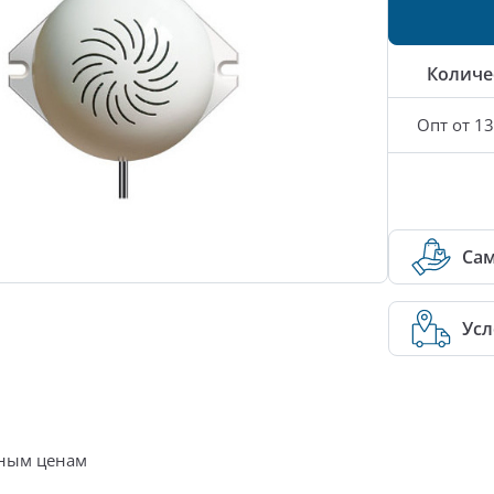
Количе
Опт от 13
Са
Усл
нным ценам