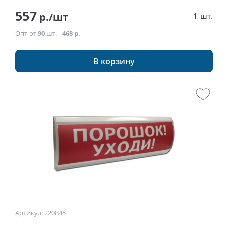
557
р./шт
1 шт.
Опт от
90
шт. -
468 р.
В корзину
Артикул: 220845