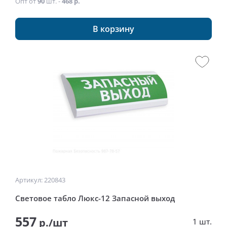
Опт от
90
шт. -
468 р.
В корзину
Артикул: 220843
Световое табло Люкс-12 Запасной выход
557
р./шт
1 шт.