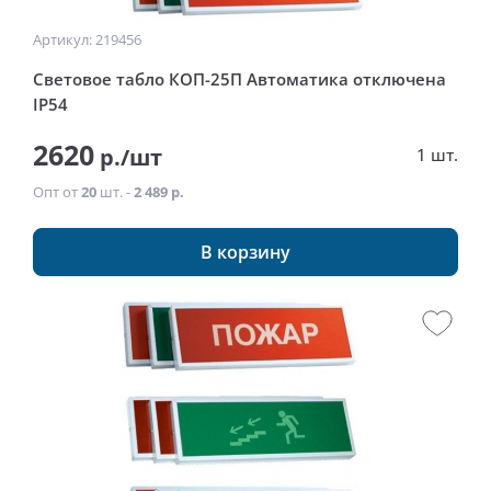
Артикул: 219456
Световое табло КОП-25П Автоматика отключена
IP54
2620
р./шт
1 шт.
Опт от
20
шт. -
2 489 р.
В корзину