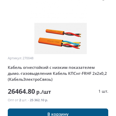
Артикул: 270048
Кабель огнестойкий с низким показателем
дымо.-газовыделения Кабель КПСнг-FRHF 2x2x0,2
(КабельЭлектроСвязь)
26464.80
р./шт
1 шт.
Опт от
2
шт. -
25 362.10 р.
В корзину