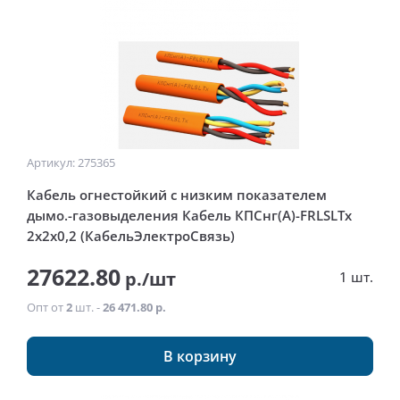
Артикул: 275365
Кабель огнестойкий с низким показателем
дымо.-газовыделения Кабель КПСнг(А)-FRLSLTx
2x2x0,2 (КабельЭлектроСвязь)
27622.80
р./шт
1 шт.
Опт от
2
шт. -
26 471.80 р.
В корзину