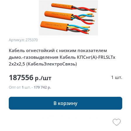
Артикул: 275370
Кабель огнестойкий с низким показателем
дымо.-газовыделения Кабель КПСнг(А)-FRLSLTx
2x2x2,5 (КабельЭлектроСвязь)
187556
р./шт
1 шт.
Опт от
1
шт. -
179 742 р.
В корзину