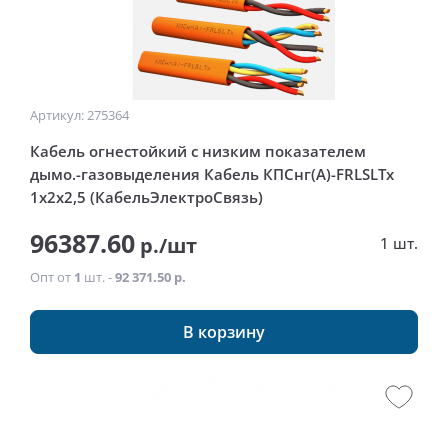
Артикул: 275364
Кабель огнестойкий с низким показателем
дымо.-газовыделения Кабель КПСнг(А)-FRLSLTx
1x2x2,5 (КабельЭлектроСвязь)
96387.60
р./шт
1 шт.
Опт от
1
шт. -
92 371.50 р.
В корзину