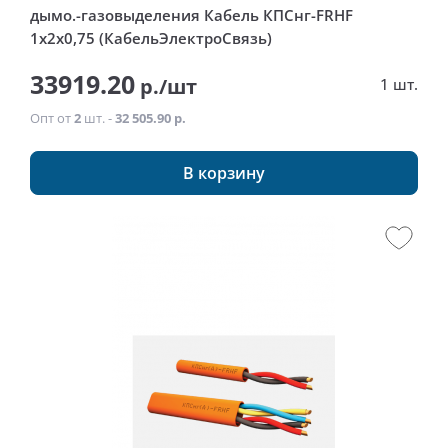
дымо.-газовыделения Кабель КПСнг-FRHF
1x2x0,75 (КабельЭлектроСвязь)
33919.20
р./шт
1 шт.
Опт от
2
шт. -
32 505.90 р.
В корзину