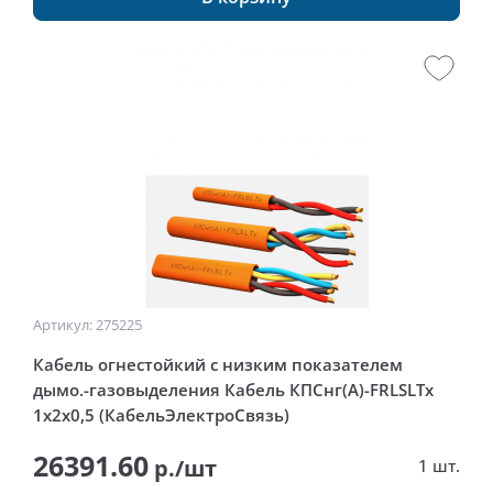
Артикул: 275225
Кабель огнестойкий с низким показателем
дымо.-газовыделения Кабель КПСнг(А)-FRLSLTx
1x2x0,5 (КабельЭлектроСвязь)
26391.60
р./шт
1 шт.