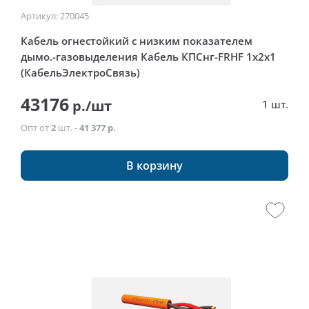
Артикул: 270045
Кабель огнестойкий с низким показателем
дымо.-газовыделения Кабель КПСнг-FRHF 1x2x1
(КабельЭлектроСвязь)
43176
р./шт
1 шт.
Опт от
2
шт. -
41 377 р.
В корзину