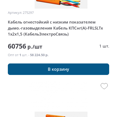
Артикул: 275297
Кабель огнестойкий с низким показателем
дымо.-газовыделения Кабель КПСнг(А)-FRLSLTx
1x2x1,5 (КабельЭлектроСвязь)
60756
р./шт
1 шт.
Опт от
1
шт. -
58 224.50 р.
В корзину