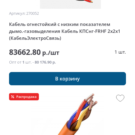
Артикул: 270052
Кабель огнестойкий с низким показателем
дымо.-газовыделения Кабель КПСнг-FRHF 2x2x1
(КабельЭлектроСвязь)
83662.80
р./шт
1 шт.
Опт от
1
шт. -
80 176.90 р.
В корзину
Распродажа