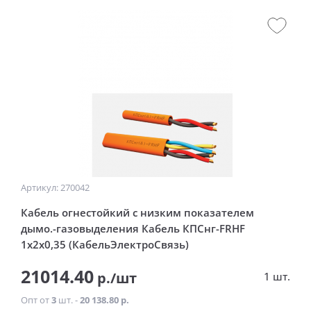
Артикул: 270042
Кабель огнестойкий с низким показателем
дымо.-газовыделения Кабель КПСнг-FRHF
1x2x0,35 (КабельЭлектроСвязь)
21014.40
р./шт
1 шт.
Опт от
3
шт. -
20 138.80 р.