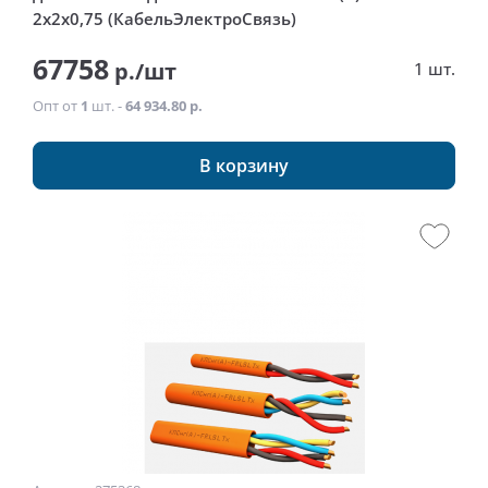
2x2x0,75 (КабельЭлектроСвязь)
67758
р./шт
1 шт.
Опт от
1
шт. -
64 934.80 р.
В корзину