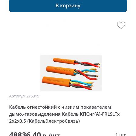
В корзину
Артикул: 275315
Кабель огнестойкий с низким показателем
дымо.-газовыделения Кабель КПСнг(А)-FRLSLTx
2x2x0,5 (КабельЭлектроСвязь)
48836.40
р./шт
1 шт.