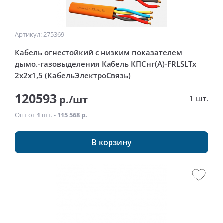
Артикул: 275369
Кабель огнестойкий с низким показателем
дымо.-газовыделения Кабель КПСнг(А)-FRLSLTx
2x2x1,5 (КабельЭлектроСвязь)
120593
р./шт
1 шт.
Опт от
1
шт. -
115 568 р.
В корзину