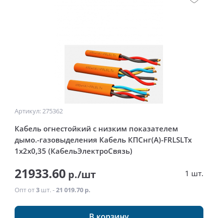
Артикул: 275362
Кабель огнестойкий с низким показателем
дымо.-газовыделения Кабель КПСнг(А)-FRLSLTx
1x2x0,35 (КабельЭлектроСвязь)
21933.60
р./шт
1 шт.
Опт от
3
шт. -
21 019.70 р.
В корзину