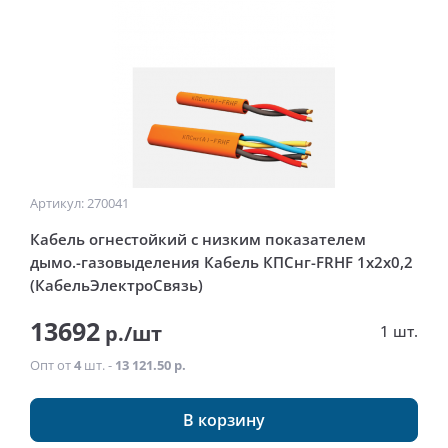
Артикул: 270041
Кабель огнестойкий с низким показателем
дымо.-газовыделения Кабель КПСнг-FRHF 1x2x0,2
(КабельЭлектроСвязь)
13692
р./шт
1 шт.
Опт от
4
шт. -
13 121.50 р.
В корзину