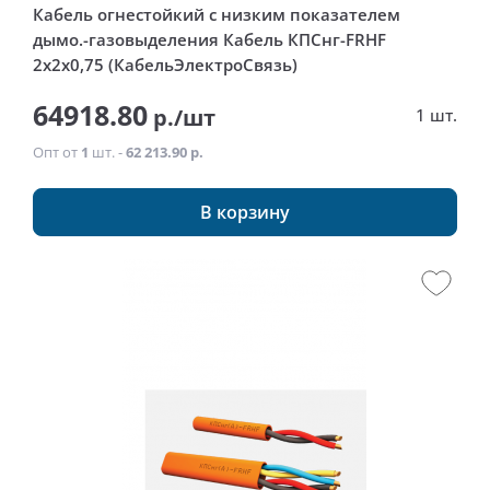
Кабель огнестойкий с низким показателем
дымо.-газовыделения Кабель КПСнг-FRHF
2x2x0,75 (КабельЭлектроСвязь)
64918.80
р./шт
1 шт.
Опт от
1
шт. -
62 213.90 р.
В корзину