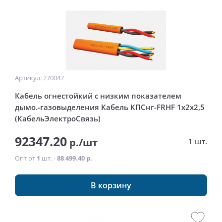
Артикул: 270047
Кабель огнестойкий с низким показателем
дымо.-газовыделения Кабель КПСнг-FRHF 1x2x2,5
(КабельЭлектроСвязь)
92347.20
р./шт
1 шт.
Опт от
1
шт. -
88 499.40 р.
В корзину