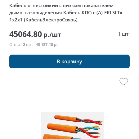
Кабель огнестойкий с низким показателем
дымо.-газовыделения Кабель КПСнг(А)-FRLSLTx
1x2x1 (КабельЭлектроСвязь)
45064.80
р./шт
1 шт.
Опт от
2
шт. -
43 187.10 р.
В корзину