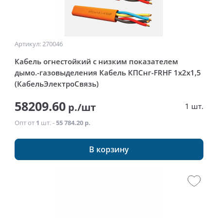
Артикул: 270046
Кабель огнестойкий с низким показателем
дымо.-газовыделения Кабель КПСнг-FRHF 1x2x1,5
(КабельЭлектроСвязь)
58209.60
р./шт
1 шт.
Опт от
1
шт. -
55 784.20 р.
В корзину