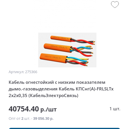
Артикул: 275366
Кабель огнестойкий с низким показателем
дымо.-газовыделения Кабель КПСнг(А)-FRLSLTx
2x2x0,35 (КабельЭлектроСвязь)
40754.40
р./шт
1 шт.
Опт от
2
шт. -
39 056.30 р.