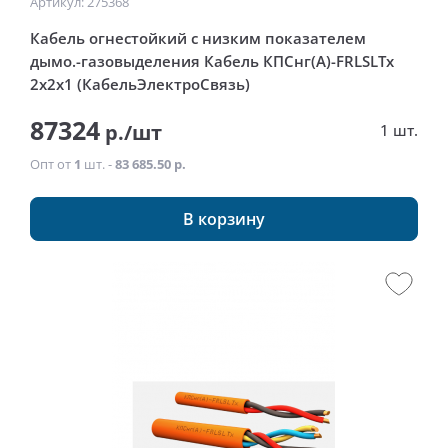
Артикул: 275368
Кабель огнестойкий с низким показателем
дымо.-газовыделения Кабель КПСнг(А)-FRLSLTx
2x2x1 (КабельЭлектроСвязь)
87324
р./шт
1 шт.
Опт от
1
шт. -
83 685.50 р.
В корзину