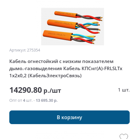
Артикул: 275354
Кабель огнестойкий с низким показателем
дымо.-газовыделения Кабель КПСнг(А)-FRLSLTx
1x2x0,2 (КабельЭлектроСвязь)
14290.80
р./шт
1 шт.
Опт от
4
шт. -
13 695.30 р.
В корзину