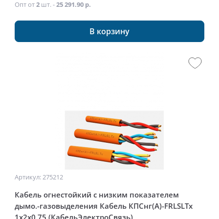
Опт от
2
шт. -
25 291.90 р.
В корзину
Артикул: 275212
Кабель огнестойкий с низким показателем
дымо.-газовыделения Кабель КПСнг(А)-FRLSLTx
1x2x0,75 (КабельЭлектроСвязь)