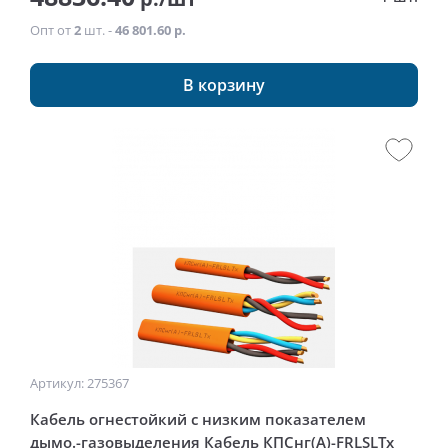
Опт от
2
шт. -
46 801.60 р.
В корзину
Артикул: 275367
Кабель огнестойкий с низким показателем
дымо.-газовыделения Кабель КПСнг(А)-FRLSLTx