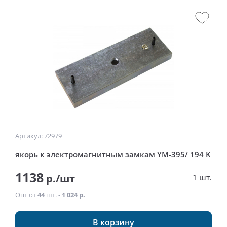
Артикул: 72979
якорь к электромагнитным замкам YM-395/ 194 K
1138
р./шт
1 шт.
Опт от
44
шт. -
1 024 р.
В корзину