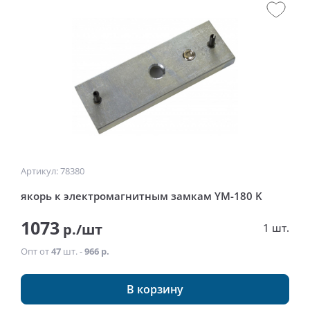
Артикул: 78380
якорь к электромагнитным замкам YM-180 K
1073
р./шт
1 шт.
Опт от
47
шт. -
966 р.
В корзину