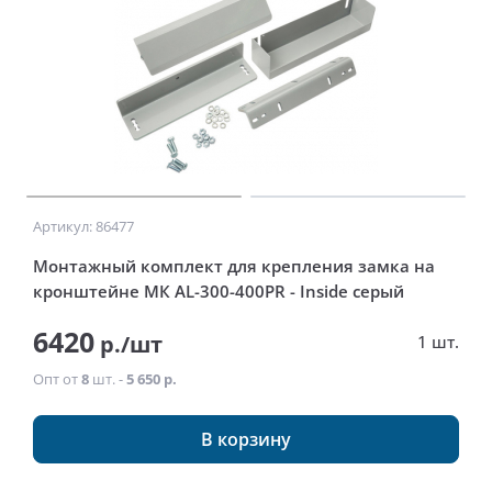
Артикул: 86477
Монтажный комплект для крепления замка на
кронштейне МК AL-300-400PR - Inside серый
6420
р./шт
1 шт.
Опт от
8
шт. -
5 650 р.
В корзину