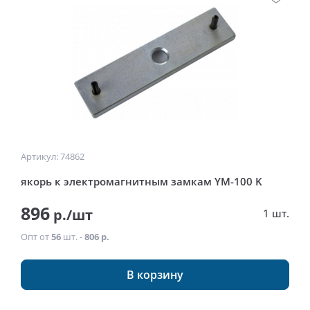
Артикул: 74862
якорь к электромагнитным замкам YM-100 K
896
р./шт
1 шт.
Опт от
56
шт. -
806 р.
В корзину