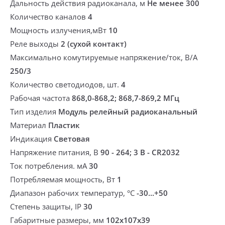
Дальность действия радиоканала, м
Не менее 300
Количество каналов
4
Мощность излучения,мВт
10
Реле выходы
2 (сухой контакт)
Максимально комутируемые напряжение/ток, В/А
250/3
Количество светодиодов, шт.
4
Рабочая частота
868,0-868,2; 868,7-869,2 МГц
Тип изделия
Модуль релейный радиоканальный
Материал
Пластик
Индикация
Световая
Напряжение питания, В
90 - 264; 3 В - CR2032
Ток потребления. мА
30
Потребляемая мощность, Вт
1
Диапазон рабочих температур, °С
-30...+50
Степень защиты, IP
30
Габаритные размеры, мм
102х107х39