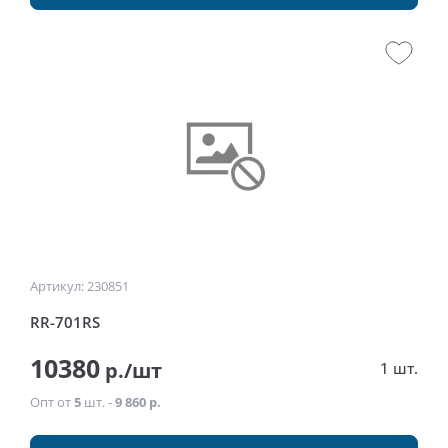
Артикул: 230851
RR-701RS
10380
р./шт
1 шт.
Опт от
5
шт. -
9 860 р.