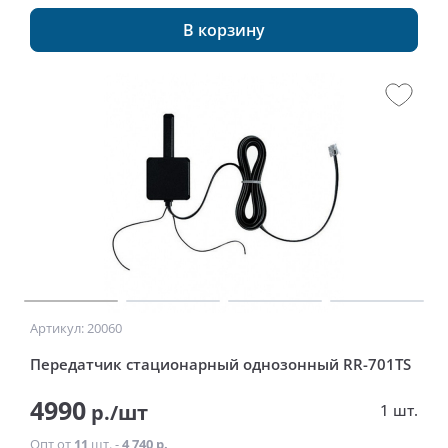
В корзину
Артикул: 20060
Передатчик стационарный однозонный RR-701TS
4990
р./шт
1 шт.
Опт от
11
шт. -
4 740 р.