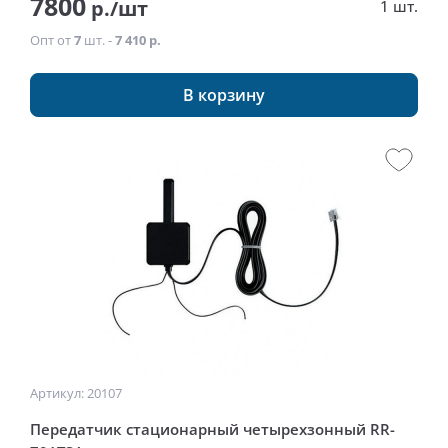
7800
р./шт
1 шт.
Опт от
7
шт. -
7 410 р.
В корзину
Артикул: 20107
Передатчик стационарный четырехзонный RR-