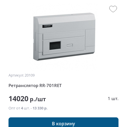
Артикул: 20109
Ретранслятор RR-701RET
14020
р./шт
1 шт.
Опт от
4
шт. -
13 330 р.
В корзину