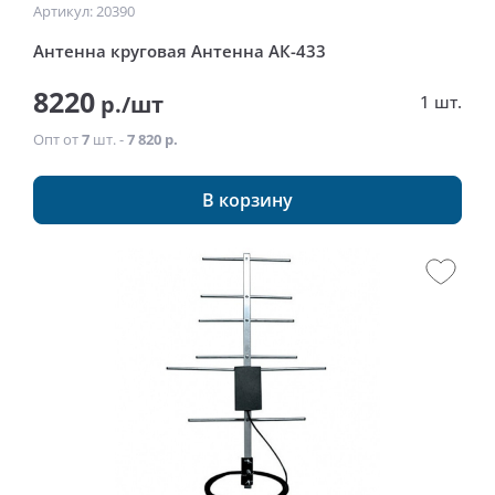
Артикул: 20390
Антенна круговая Антенна АК-433
8220
р./шт
1 шт.
Опт от
7
шт. -
7 820 р.
В корзину