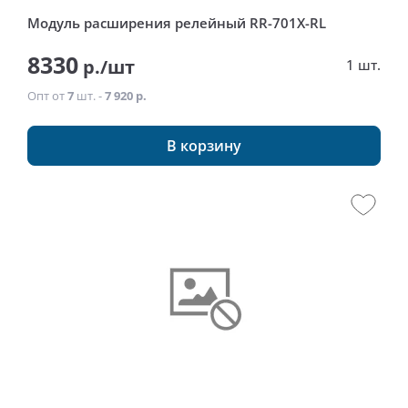
Модуль расширения релейный RR-701Х-RL
8330
р./шт
1 шт.
Опт от
7
шт. -
7 920 р.
В корзину