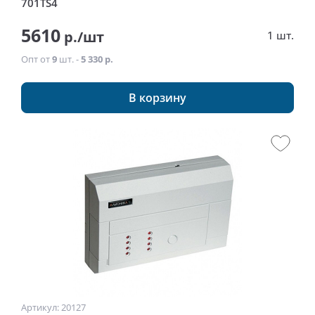
701TS4
5610
р./шт
1 шт.
Опт от
9
шт. -
5 330 р.
В корзину
Артикул: 20127