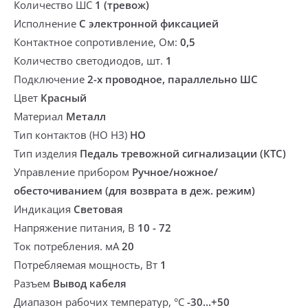
Количество ШС
1 (тревож)
Исполнение
С электронной фиксацией
Контактное сопротивление, Ом:
0,5
Количество светодиодов, шт.
1
Подключение
2-х проводное, параллельно ШС
Цвет
Красный
Материал
Металл
Тип контактов (НО НЗ)
НО
Тип изделия
Педаль тревожной сигнализации (КТС)
Управление прибором
Ручное/ножное/
обесточиванием (для возврата в деж. режим)
Индикация
Световая
Напряжение питания, В
10 - 72
Ток потребления. мА
20
Потребляемая мощность, Вт
1
Разъем
Вывод кабеля
Диапазон рабочих температур, °С
-30...+50