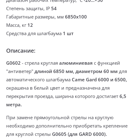
Диапазон рабочих температур, °С
-20...+50
Степень защиты, IP
54
Габаритные размеры, мм
6850х100
Масса, кг
12
Средства для шлагбаума
1 шт
Описание:
G0602
-
стрела круглая
алюминиевая
с функцией
"антиветер"
длиной 6850 мм, диаметром 60 мм
для
автоматического шлагбаума
Came Gard 6000 и 6500
,
окрашена в белый цвет и предназначена для
перекрытия проезда, ширина которого достигает
6,5
метра.
При замене прямоугольной стрелы на круглую
необходимо дополнительно приобретать
крепление
для круглой стрелы
G0605 (для GARD 6000).