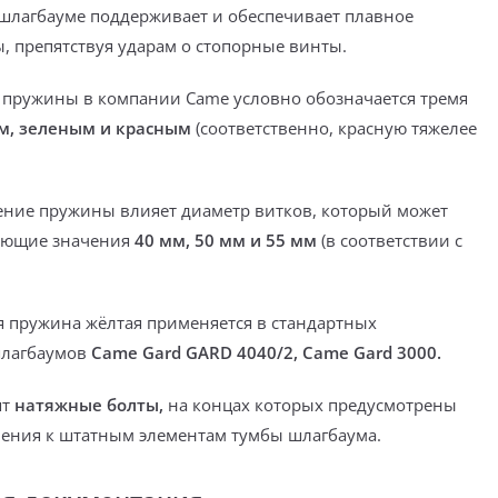
 шлагбауме поддерживает и
обеспечивает плавное
ы
, препятствуя ударам о стопорные винты.
 пружины в компании Came условно обозначается тремя
м, зеленым и красным
(соответственно, красную тяжелее
ение пружины влияет диаметр витков
, который может
ующие значения
40 мм, 50 мм и 55 мм
(в соответствии с
 пружина жёлтая применяется в стандартных
шлагбаумов
Came Gard GARD 4040/2, Came Gard 3000.
ят
натяжные болты,
на концах которых предусмотрены
ления к штатным элементам тумбы шлагбаума.