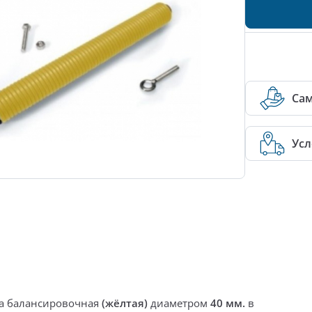
Са
Усл
а балансировочная
(жёлтая)
диаметром
40 мм.
в