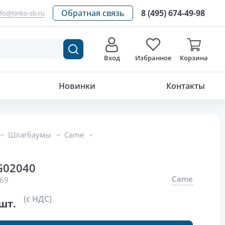
Обратная связь
8 (495) 674-49-98
nfo@tinko-sb.ru
Вход
Избранное
Корзина
5 550
р./шт.
Новинки
Контакты
Шлагбаумы
Came
G02040
Came
69
(с НДС)
шт.