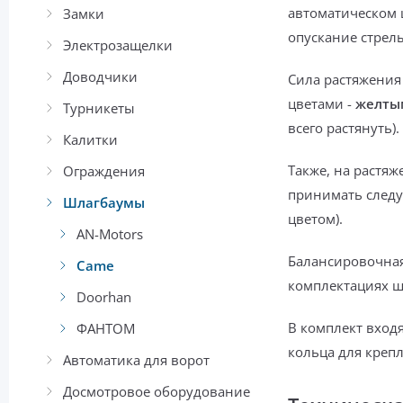
автоматическом
Замки
опускание стрел
Электрозащелки
Доводчики
Сила растяжения
цветами -
желты
Турникеты
всего растянуть).
Калитки
Также,
на растяж
Ограждения
принимать след
Шлагбаумы
цветом).
AN-Motors
Балансировочная
Came
комплектациях 
Doorhan
В комплект вход
ФАНТОМ
кольца для креп
Автоматика для ворот
Досмотровое оборудование