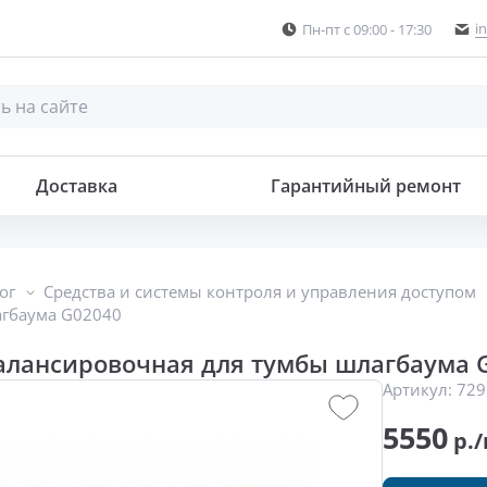
i
Пн-пт с 09:00 - 17:30
умбы шлагбаума
Доставка
Гарантийный ремонт
ог
Средства и системы контроля и управления доступом
агбаума G02040
алансировочная для тумбы шлагбаума 
Артикул:
729
5550
р./