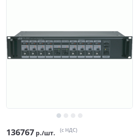
136767
(с НДС)
р./шт.