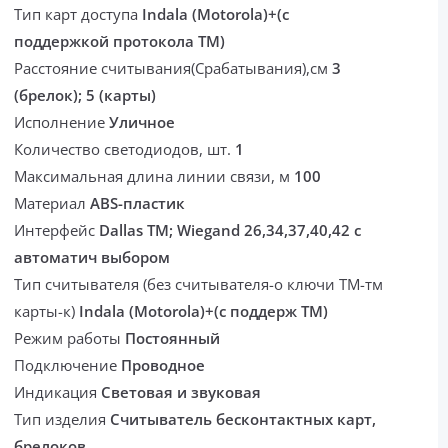
Тип карт доступа
Indala (Motorola)+(с
поддержкой протокола ТМ)
Расстояние считывания(Срабатывания),см
3
(брелок); 5 (карты)
Исполнение
Уличное
Количество светодиодов, шт.
1
Максимальная длина линии связи, м
100
Материал
ABS-пластик
Интерфейс
Dallas TM; Wiegand 26,34,37,40,42 с
автоматич выбором
Тип считывателя (без считывателя-о ключи ТМ-тм
карты-к)
Indala (Motorola)+(с поддерж ТМ)
Режим работы
Постоянный
Подключение
Проводное
Индикация
Световая и звуковая
Тип изделия
Считыватель бесконтактных карт,
брелоков