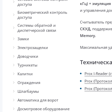
кГц) + эмуляция
доступа
и управления до
Биометрический контроль
доступа
Считыватель пре
Системы обратной и
СКУД,
поддержи
диспетчерской связи
Memory.
Замки
Максимальная уд
Электрозащелки
Доводчики
Техническ
Турникеты
Prox I-Reader 
Калитки
Prox (Протокол
Ограждения
Prox (Протокол
Шлагбаумы
Автоматика для ворот
Досмотровое оборудование