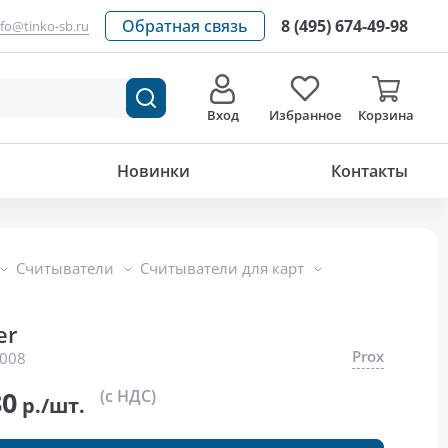
Обратная связь
8 (495) 674-49-98
nfo@tinko-sb.ru
Вход
Избранное
Корзина
14 320.80
р./шт.
Новинки
Контакты
Считыватели
Считыватели для карт
er
Prox
008
80
(с НДС)
р./шт.