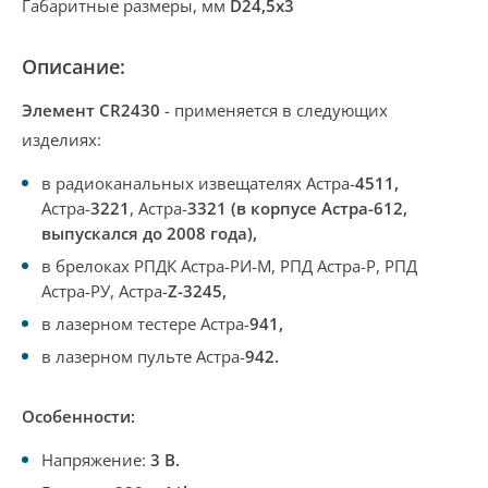
Габаритные размеры, мм
D24,5x3
Описание:
Элемент CR2430
- применяется в следующих
изделиях:
в радиоканальных извещателях Астра-
4511,
Астра-
3221
, Астра-
3321 (в корпусе Астра-612,
выпускался до 2008 года),
в брелоках
РПДК Астра-РИ-М, РПД Астра-Р, РПД
Астра-РУ
, Астра-
Z-3245,
в лазерном тестере Астра-
941,
в лазерном пульте Астра-
942.
Особенности:
Напряжение:
3 В.