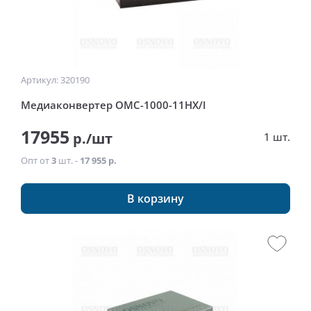
Артикул: 320190
Медиаконвертер OMC-1000-11HX/I
17955
р./шт
1 шт.
Опт от
3
шт. -
17 955 р.
В корзину