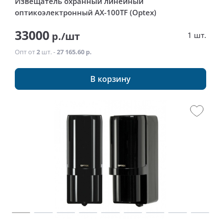
Извещатель охранный линейный
оптикоэлектронный AX-100TF (Optex)
33000
р./шт
1 шт.
Опт от
2
шт. -
27 165.60 р.
В корзину