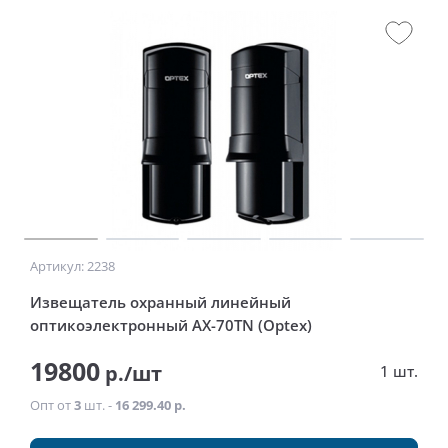
Артикул: 2238
Извещатель охранный линейный
оптикоэлектронный AX-70TN (Optex)
19800
р./шт
1 шт.
Опт от
3
шт. -
16 299.40 р.