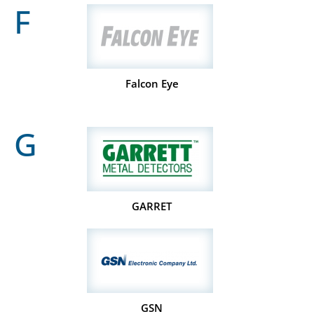
F
Falcon Eye
G
GARRET
GSN