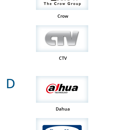
Crow
CTV
D
Dahua