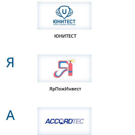
ЮНИТЕСТ
Я
ЯрПожИнвест
A