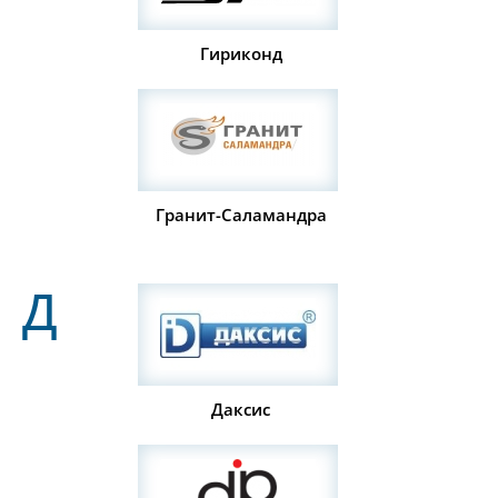
Гириконд
Гранит-Саламандра
Д
Даксис