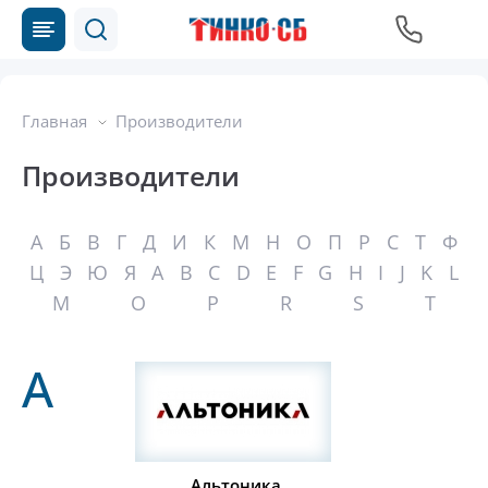
Главная
Производители
Производители
А
Б
В
Г
Д
И
К
М
Н
О
П
Р
С
Т
Ф
Ц
Э
Ю
Я
A
B
C
D
E
F
G
H
I
J
K
L
M
O
P
R
S
T
А
Альтоника