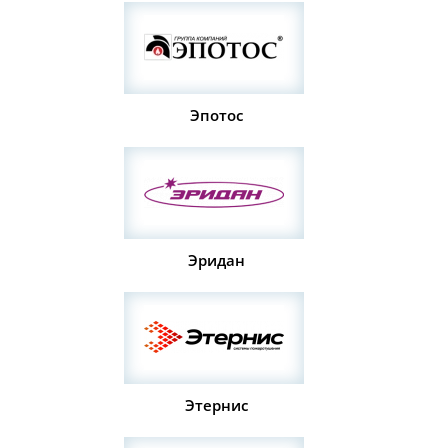
Эпотос
Эридан
Этернис