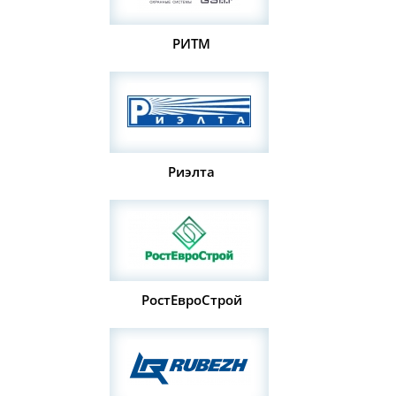
РИТМ
Риэлта
РостЕвроСтрой