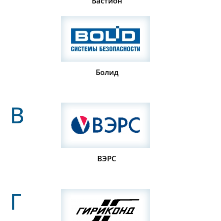
Бастион
Болид
В
ВЭРС
Г