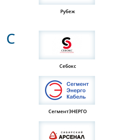
Рубеж
С
Себокс
СегментЭНЕРГО