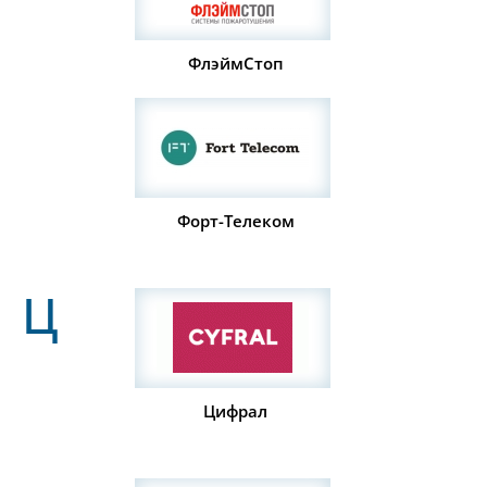
ФлэймСтоп
Форт-Телеком
Ц
Цифрал