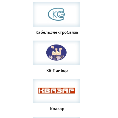
КабельЭлектроСвязь
КБ-Прибор
Квазар