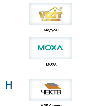
Модус-Н
МОХА
Н
НЛБ-Сервис