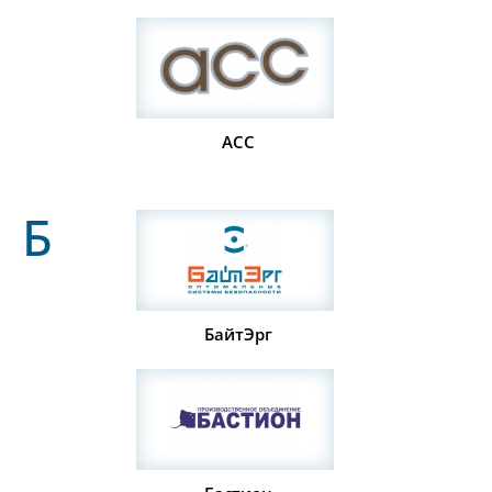
АСС
Б
БайтЭрг