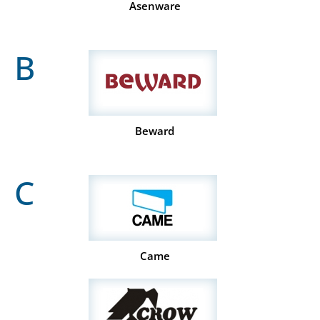
Asenware
B
Beward
C
Came