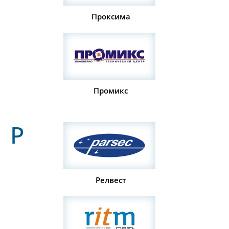
Проксима
Промикс
Р
Релвест