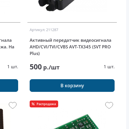
Артикул: 211287
гнала
Активный передатчик видеосигнала
ажа. На
AHD/CVI/TVI/CVBS AVT-TX345 (SVT PRO
Plus)
500
р./шт
1 шт.
1 шт.
В корзину
Распродажа