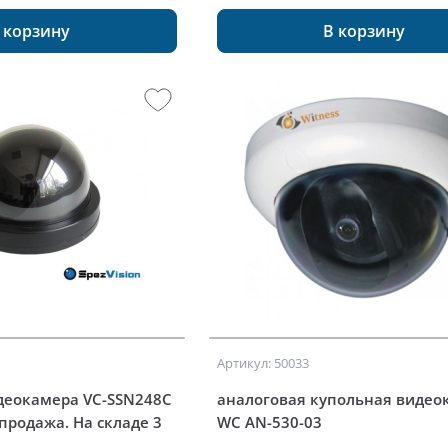
 корзину
В корзину
Артикул: 50033
деокамера VC-SSN248C
аналоговая купольная видео
спродажа. На складе 3
WC AN-530-03