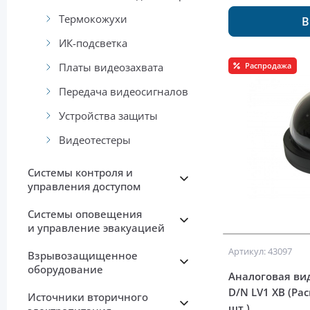
Термокожухи
В
ИК-подсветка
Платы видеозахвата
Распродажа
Передача видеосигналов
Устройства защиты
Видеотестеры
Системы контроля и
управления доступом
Системы оповещения
и управление эвакуацией
Артикул: 43097
Взрывозащищенное
оборудование
Аналоговая ви
D/N LV1 XB (Ра
Источники вторичного
шт.)