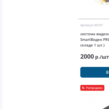
Артикул: 65167
система виде
SmartВидео PRO
складе 1 шт.)
2000
р./ш
В
Распродажа