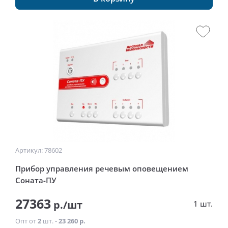
Артикул: 78602
Прибор управления речевым оповещением
Соната-ПУ
27363
р./шт
1 шт.
Опт от
2
шт. -
23 260 р.