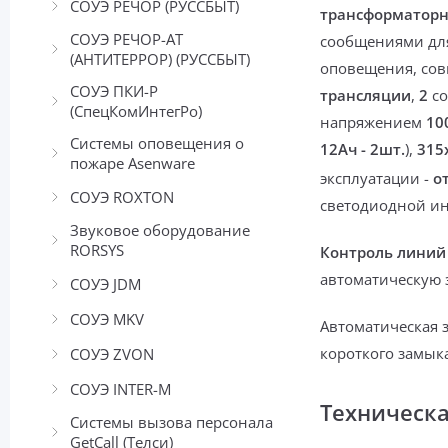
СОУЭ РЕЧОР (РУССБЫТ)
трансформатор
СОУЭ РЕЧОР-АТ
сообщениями
дл
(АНТИТЕРРОР) (РУССБЫТ)
оповещения,
сов
СОУЭ ПКИ-Р
трансляции
,
2
с
(СпецКомИнтегРо)
напряжением
10
Системы оповещения о
12Ач - 2шт.
),
315
пожаре Asenware
эксплуатации -
от
СОУЭ ROXTON
светодиодной и
Звуковое оборудование
RORSYS
Контроль линий
автоматическую з
СОУЭ JDM
СОУЭ MKV
Автоматическая 
короткого замык
СОУЭ ZVON
СОУЭ INTER-М
Техническ
Системы вызова персонала
GetCall (Телси)