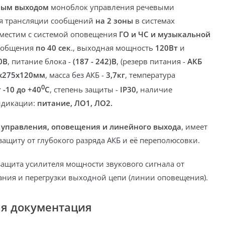
ным выходом
моноблок управления речевыми
я трансляции сообщений
на 2 зоны
в системах
местим с системой оповещения
ГО и ЧС и музыкальной
ообщения
по 40 сек
.
, выходная мощность
120Вт
и
0В
, питание блока -
(187 - 242)В
, (резерв питания -
АКБ
х275х120мм
, масса без АКБ -
3,7кг
, температура
0
 -10 до +40
С
, степень защиты -
IP30,
наличие
ндикации:
питание, ЛО1, ЛО2.
 управления, оповещения и линейного выхода
, имеет
ащиту от глубокого разряда АКБ и её переполюсовки.
защита усилителя мощности звукового сигнала
от
ания и перегрузки выходной цепи (линии оповещения).
ая документация