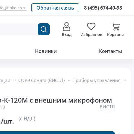
Обратная связь
8 (495) 674-49-98
nfo@tinko-sb.ru
Вход
Избранное
Корзина
88 815
р./шт.
Новинки
Контакты
ляции
СОУЭ Соната (ВИСТЛ)
Приборы управления
а-К-120М с внешним микрофоном
ВИСТЛ
10
(с НДС)
./шт.