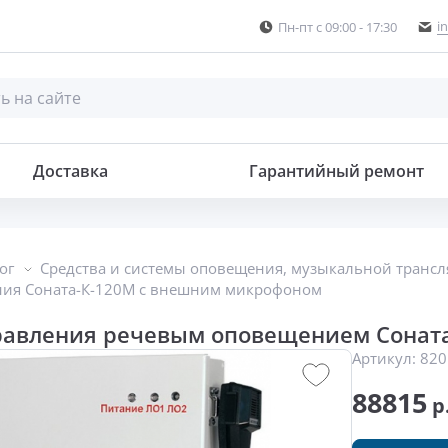
i
Пн-пт с 09:00 - 17:30
овещением
Доставка
Гарантийный ремонт
ог
Средства и системы оповещения, музыкальной транс
ния Соната-К-120М с внешним микрофоном
равления речевым оповещением Сонат
Артикул:
820
88815
р