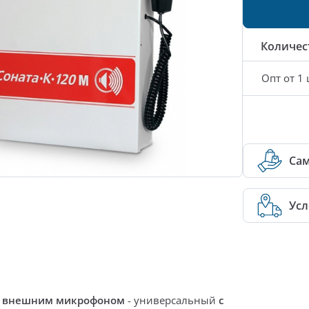
Количес
Опт от 1 
Са
Усл
с внешним микрофоном
-
универсальный
с