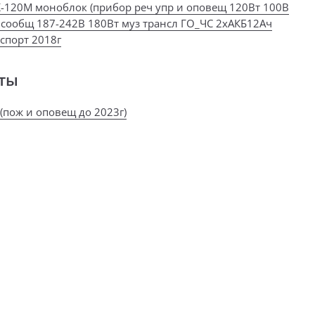
К-120М моноблок (прибор реч упр и оповещ 120Вт 100В
 сообщ 187-242В 180Вт муз трансл ГО_ЧС 2хАКБ12Ач
аспорт 2018г
ты
(пож и оповещ до 2023г)