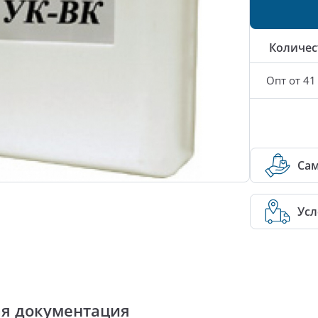
Количес
Опт от 41
Са
Усл
ая документация