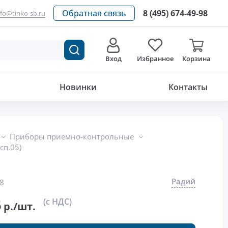
Обратная связь
8 (495) 674-49-98
nfo@tinko-sb.ru
Вход
Избранное
Корзина
1 232.96
р./шт.
Новинки
Контакты
Приборы приемно-контрольные
сп.05)
Радий
8
6
(с НДС)
р./шт.