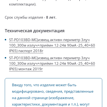
комплектации
).
Срок службы изделия -
8 лет.
Техническая документация
ST-PD103BD-MC(извещ активн периметр 3луч
100_300м излуч+приёмн 12-24в 90мА -25_40+60
IP65) паспорт 2018г
ST-PD103BD-MC(извещ активн периметр 3луч
100_300м излуч+приёмн 12-24в 90мА -25_40+60
IP65) монтаж 2019г
Ввиду того, что изделие может быть
модифицировано, сведения, представленные
на данной странице (изображение,
характеристики, документация и т.п.), могут