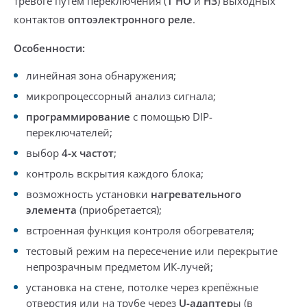
тревоге путем
переключения
(
1 НО
и
НЗ
) выходных
контактов
оптоэлектронного
реле
.
Особенности:
линейная зона обнаружения;
микропроцессорный анализ сигнала;
программирование
с помощью
DIP-
переключателей
;
выбор
4-х частот
;
контроль вскрытия каждого блока
;
возможность установки
нагревательного
элемента
(
приобретается
);
встроенная функция
контроля обогревателя
;
тестовый режим на пересечение или перекрытие
непрозрачным предметом ИК-лучей;
у
становка на стене, потолке
через
крепёжные
отверстия
или на трубе через
U-адаптер
ы (
в