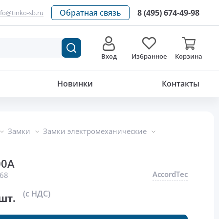
Обратная связь
8 (495) 674-49-98
nfo@tinko-sb.ru
Вход
Избранное
Корзина
4 311
р./шт.
Новинки
Контакты
Замки
Замки электромеханические
00A
AccordTec
68
(с НДС)
шт.