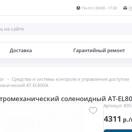
i
Пн-пт с 09:00 - 17:30
леноидный
Доставка
Гарантийный ремонт
ог
Средства и системы контроля и управления доступом
ханический AT-EL800A
ктромеханический соленоидный AT-EL8
Артикул:
895
4311
р./