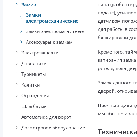
типа
(разблокиру
Замки
подаче), усилие
Замки
электромеханические
датчиком полож
для работы в со
Замки электромагнитные
блокировкой две
Аксессуары к замкам
Кроме того,
тайм
Электрозащелки
запирания замка
Доводчики
ригеля, пока две
Турникеты
Замок данного т
Калитки
дверей
, открыв
Ограждения
Прочный цилинд
Шлагбаумы
мм
обеспечивает
Автоматика для ворот
Досмотровое оборудование
Техническ