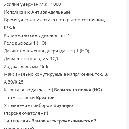
Усилие удержания,кГ
1000
Исполнение
Антивандальный
Время удержания замка в открытом состоянии, с
0/3/6
Количество светодиодов, шт.
1
Реле выходы
1 (НО)
Датчик положения двери (да нет)
1 (НО)
Диаметр засовов, мм
12,7
Ход засовов, мм
15,6
Максимально комутируемые напряжение/ток, В/
А
30/0,25
Кнопка выхода (да нет)
Возможно подкл.(НО)
Тип установки
Врезной
Управление прибором
Вручную
(переключателями)
Тип изделия
Замок электромеханический
соленоидный