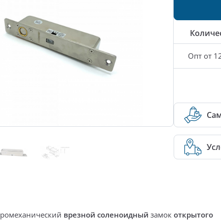
Количе
Опт от 1
Са
Усл
тромеханический
врезной соленоидный
замок
открытого