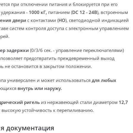
ется при отключении питания и блокируется при его
м удержания -
1000 кГ,
питанием (
DC 12 - 24В
), встроенным
ения двери
с контактами (
НО
),
светодиодной индикацией
ставе систем контроля доступа с электронным управлением
рей.
ер задержки
(0/3/6 сек. - управление переключателями)
 позволяет
предотвратить преждевременный выход
рь не остановится в закрытом положении.
ипа универсален и может использоваться
для любых
ающихся
внутрь или наружу.
рический ригель
из нержавеющей стали
диаметром
12,7
 высокую устойчивость к перепиливанию.
ая документация