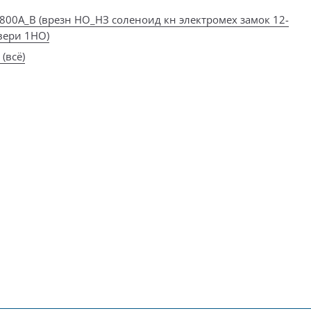
L800А_В (врезн НО_НЗ соленоид кн электромех замок 12-
двери 1НО)
(всё)