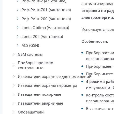
Риф-Ринг-2 (Альтоника)
автоматизирован
Риф-Ринг-701 (Альтоника)
отправки по рад
электроэнергии, 
Риф-Ринг-200 (Альтоника)
Lonta Optima (Альтоника)
Используется со
Lonta-202 (Альтоника)
Особенности:
ACS (GSN)
Прибор рассчи
GSM системы
восстанавлив
Приборы приемно-
Прибор имеет
контрольные
Прибор имеет
Извещатели охранные для помещений
4 режима раб
Извещатели охраны периметра
импульсов
от 
Извещатели пожарные
Контроль сос
использовании
Извещатели аварийные
Высокочастотн
Оповещатели