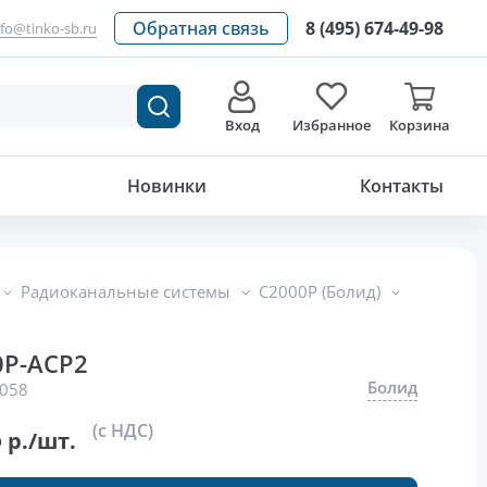
Обратная связь
8 (495) 674-49-98
nfo@tinko-sb.ru
Вход
Избранное
Корзина
3 132.35
р./шт.
Новинки
Контакты
Радиоканальные системы
С2000Р (Болид)
0Р-АСР2
Болид
058
5
(с НДС)
р./шт.