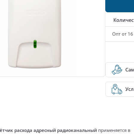
Количес
Опт от 16
Са
Усл
чётчик расхода адресный радиоканальный
применяется в