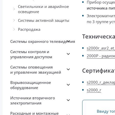
Прибор осуще
Светильники и аварийное
источника пит
освещение
Электромагнит
Системы активной защиты
по 3 группе ус
Распродажа
Техническ
Системы охранного телевидения
s2000r_asr2_et
Системы контроля и
2000Р - радио
управления доступом
Системы оповещения
Сертифика
и управление эвакуацией
s2000_r_декла
Взрывозащищенное
оборудование
s2000_r
Источники вторичного
электропитания
Ввиду то
Расходные и монтажные