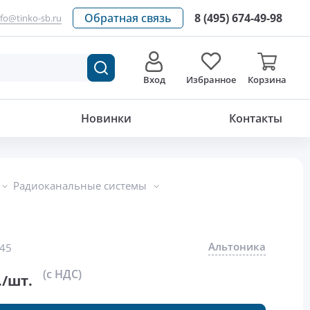
Обратная связь
8 (495) 674-49-98
nfo@tinko-sb.ru
Вход
Избранное
Корзина
15 960
р./шт.
Новинки
Контакты
Радиоканальные системы
Альтоника
45
(с НДС)
./шт.