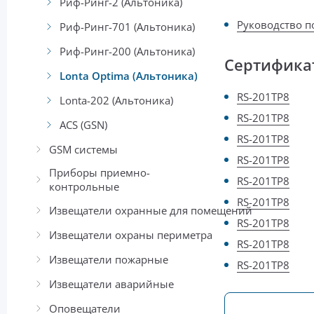
Риф-Ринг-2 (Альтоника)
Руководство п
Риф-Ринг-701 (Альтоника)
Риф-Ринг-200 (Альтоника)
Сертифика
Lonta Optima (Альтоника)
RS-201TP8
Lonta-202 (Альтоника)
RS-201TP8
ACS (GSN)
RS-201TP8
GSM системы
RS-201TP8
Приборы приемно-
RS-201TP8
контрольные
RS-201TP8
Извещатели охранные для помещений
RS-201TP8
Извещатели охраны периметра
RS-201TP8
Извещатели пожарные
RS-201TP8
Извещатели аварийные
Оповещатели