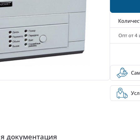
Количес
Опт от 4 
Са
Усл
ая документация