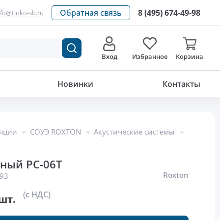
Обратная связь
8 (495) 674-49-98
nfo@tinko-sb.ru
Вход
Избранное
Корзина
7 680
р./шт.
Новинки
Контакты
ляции
СОУЭ ROXTON
Акустические системы
ный PC-06T
Roxton
93
(с НДС)
шт.