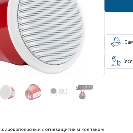
Са
Усл
й
широкополосный
с
огнезащитным колпаком