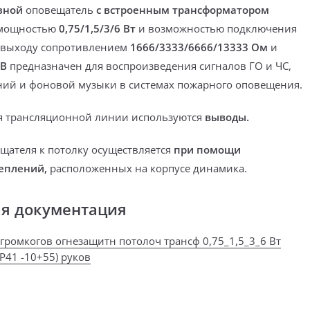
з
ной
оповещатель
с встроенным трансформатором
 мощностью
0,75/1,5/3/6 Вт
и возможностью подключения
 выходу
сопротивлением
1666/3333/6666/13333 Ом
и
0В
предназначен для воспроизведения сигналов ГО и ЧС,
ий и фоновой музыки в системах пожарного оповещения.
я трансляционной линии используются
выводы.
щателя к потолку осуществляется
при помощи
еплений
,
расположенных на корпусе динамика.
ая документация
(громкогов огнезащитн потолоч трансф 0,75_1,5_3_6 Вт
P41 -10+55) руков