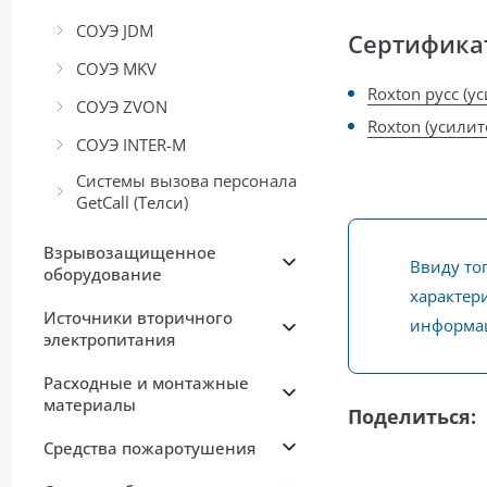
СОУЭ JDM
Сертифика
СОУЭ MKV
Roxton русс (у
СОУЭ ZVON
Roxton (усилит
СОУЭ INTER-М
Системы вызова персонала
GetCall (Телси)
Взрывозащищенное
Ввиду то
оборудование
характери
Источники вторичного
информац
электропитания
Расходные и монтажные
материалы
Поделиться:
Средства пожаротушения