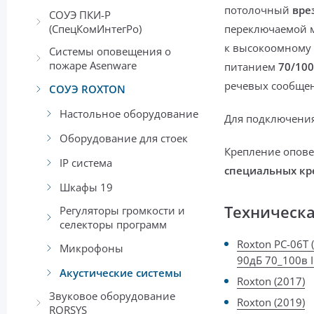
потолочный
вре
СОУЭ ПКИ-Р
(СпецКомИнтегРо)
переключаемой
к высокоомному
Системы оповещения о
пожаре Asenware
питанием
70/10
речевых сообщен
СОУЭ ROXTON
Настольное оборудование
Для подключени
Оборудование для стоек
Крепление опове
IP система
специальных
кр
Шкафы 19
Техническ
Регуляторы громкости и
селекторы программ
Roxton PC-06T 
Микрофоны
90дБ 70_100в I
Акустические системы
Roxton (2017)
Звуковое оборудование
Roxton (2019)
RORSYS