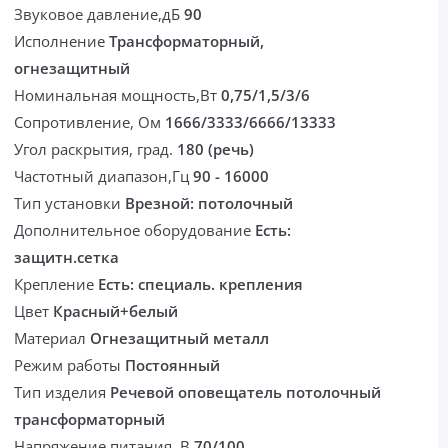
Звуковое давление,дБ
90
Исполнение
Трансформаторный,
огнезащитный
Номинальная мощность,Вт
0,75/1,5/3/6
Сопротивление, Ом
1666/3333/6666/13333
Угол раскрытия, град.
180 (речь)
Частотный диапазон,Гц
90 - 16000
Тип установки
Врезной: потолочный
Дополнительное оборудование
Есть:
защитн.сетка
Крепление
Есть: специаль. крепления
Цвет
Красный+белый
Материал
Огнезащитный металл
Режим работы
Постоянный
Тип изделия
Речевой оповещатель потолочный
трансформаторный
Напряжение питания, В
70/100