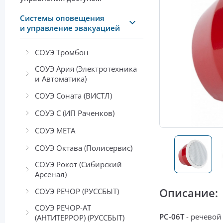
Системы оповещения
и управление эвакуацией
СОУЭ Тромбон
СОУЭ Ария (Электротехника
и Автоматика)
СОУЭ Соната (ВИСТЛ)
СОУЭ С (ИП Раченков)
СОУЭ МЕТА
СОУЭ Октава (Полисервис)
СОУЭ Рокот (Сибирский
Арсенал)
Описание:
СОУЭ РЕЧОР (РУССБЫТ)
СОУЭ РЕЧОР-АТ
PC-06T
- речево
(АНТИТЕРРОР) (РУССБЫТ)