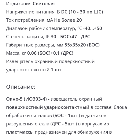
Индикация
Световая
Напряжение питания, В
DC (10 - 30 по ШС)
Ток потребления. мА
Не более 20
Диапазон рабочих температур, °С
-40...+50
Степень защиты, IP
30 - БОС/47 - ДРС
Габаритные размеры, мм
55х35х20 (БОС)
Масса, кг
0,06 (БОС)+0,1 (ДРС)
Извещатель охранный поверхностный
ударноконтактный
1 шт
Описание:
Окно-5
(ИО303-4)
- извещатель охранный
поверхностный ударноконтактный
в составе: блока
обработки сигналов (
БОС - 1шт.
) и датчиков
разрушения стекла (
ДРС - 5шт.
) в корпусах
из
пластмассы
предназначен для обнаружения
в