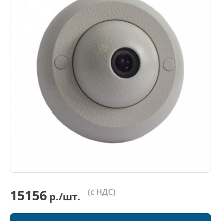
15156
(с НДС)
р./шт.